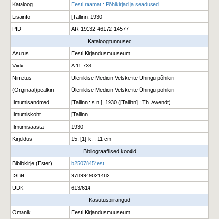
Kataloog
Eesti raamat : Põhikirjad ja seadused
Lisainfo
[Tallinn; 1930
PID
AR-19132-46172-14577
Kataloogitunnused
Asutus
Eesti Kirjandusmuuseum
Viide
A 11.733
Nimetus
Üleriiklise Medicin Velskerite Ühingu põhikiri
(Originaal)pealkiri
Üleriiklise Medicin Velskerite Ühingu põhikiri
Ilmumisandmed
[Tallinn : s.n.], 1930 ([Tallinn] : Th. Awendt)
Ilmumiskoht
[Tallinn
Ilmumisaasta
1930
Kirjeldus
15, [1] lk. ; 11 cm
Bibliograafilised koodid
Bibliokirje (Ester)
b2507845*est
ISBN
9789949021482
UDK
613/614
Kasutuspiirangud
Omanik
Eesti Kirjandusmuuseum