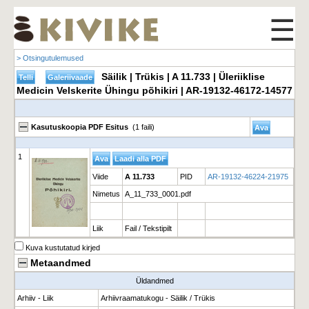
☰
> Otsingutulemused
Säilik | Trükis | A 11.733 | Üleriiklise
Medicin Velskerite Ühingu põhikiri | AR-19132-46172-14577
Kasutuskoopia PDF Esitus
(1 faili)
1
Viide
A 11.733
PID
AR-19132-46224-21975
Nimetus
A_11_733_0001.pdf
Liik
Fail / Tekstipilt
Kuva kustutatud kirjed
Metaandmed
Üldandmed
Arhiiv - Liik
Arhiivraamatukogu - Säilik / Trükis