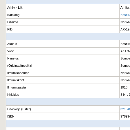
Arhiiv - Liik
Arhiiv
Kataloog
Eesti 
Lisainfo
Narwa
PID
AR-19
Asutus
Eesti 
Viide
A 11.3
Nimetus
Sompa 
(Originaal)pealkiri
Sompa 
Ilmumisandmed
Narwa 
Ilmumiskoht
Narwa
Ilmumisaasta
1918
Kirjeldus
8 lk. ;
Bibliokirje (Ester)
b2184
ISBN
97899