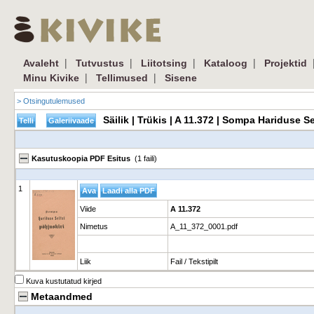
|
|
|
|
Avaleht
Tutvustus
Liitotsing
Kataloog
Projektid
|
|
Minu Kivike
Tellimused
Sisene
> Otsingutulemused
Säilik | Trükis | A 11.372 | Sompa Hariduse S
Kasutuskoopia PDF Esitus
(1 faili)
1
Viide
A 11.372
Nimetus
A_11_372_0001.pdf
Liik
Fail / Tekstipilt
Kuva kustutatud kirjed
Metaandmed