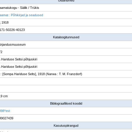
Üldandmed
raamatukogu - Säilik / Trükis
raamat : Põhikirjad ja seadused
; 1918
171-50226-40123
Kataloogitunnused
Kirjandusmuuseum
72
Hariduse Seltsi põhjuskiri
Hariduse Seltsi põhjuskiri
: [Sompa Hariduse Selts], 1918 (Narwa : T. M. Franzdorf)
 19 cm
Bibliograafilised koodid
898*est
49027439
Kasutuspiirangud