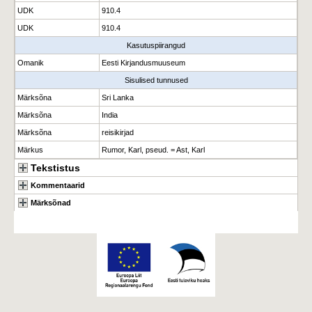
UDK
910.4
UDK
910.4
Kasutuspiirangud
Omanik
Eesti Kirjandusmuuseum
Sisulised tunnused
Märksõna
Sri Lanka
Märksõna
India
Märksõna
reisikirjad
Märkus
Rumor, Karl, pseud. = Ast, Karl
Tekstistus
Kommentaarid
Märksõnad