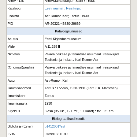
Arhiiv - Liik
Arhiivraamatukogu - Säilik / Trükis
Kataloog
Eesti raamat : Reisikirjad
Lisainfo
Ast-Rumor, Karl; Tartus; 1930
PID
AR-20321-43830-29669
Kataloogitunnused
Asutus
Eesti Kirjandusmuuseum
Viide
A 11.288 II
Nimetus
Palava päikese ja fanaatilise usu maal : reisukirjad
Tseilonist ja Indiast / Karl Rumor-Ast
(Originaal)pealkiri
Palava päikese ja fanaatilise usu maal : reisukirjad
Tseilonist ja Indiast / Karl Rumor-Ast
Autor
Ast-Rumor, Karl
Ilmumisandmed
Tartus : Loodus, 1930-1931 (Tartu : K. Mattiesen)
Ilmumiskoht
Tartus
Ilmumisaasta
1930
Kirjeldus
3 osa (350 lk., 12 l. fot., 1 l. kaart) : fot. ; 21 cm
Bibliograafilised koodid
Bibliokirje (Ester)
b1412001*est
ISBN
9789916611012