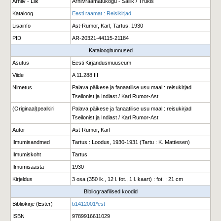
Arhiiv - Liik
Arhiivraamatukogu - Säilik / Trükis
Kataloog
Eesti raamat : Reisikirjad
Lisainfo
Ast-Rumor, Karl; Tartus; 1930
PID
AR-20321-44115-21184
Kataloogitunnused
Asutus
Eesti Kirjandusmuuseum
Viide
A 11.288 III
Nimetus
Palava päikese ja fanaatilise usu maal : reisukirjad
Tseilonist ja Indiast / Karl Rumor-Ast
(Originaal)pealkiri
Palava päikese ja fanaatilise usu maal : reisukirjad
Tseilonist ja Indiast / Karl Rumor-Ast
Autor
Ast-Rumor, Karl
Ilmumisandmed
Tartus : Loodus, 1930-1931 (Tartu : K. Mattiesen)
Ilmumiskoht
Tartus
Ilmumisaasta
1930
Kirjeldus
3 osa (350 lk., 12 l. fot., 1 l. kaart) : fot. ; 21 cm
Bibliograafilised koodid
Bibliokirje (Ester)
b1412001*est
ISBN
9789916611029