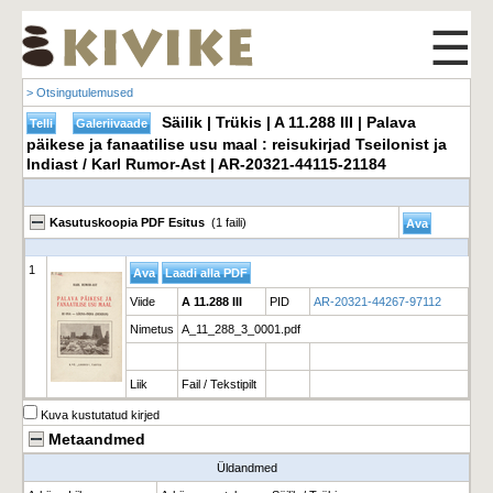
☰
> Otsingutulemused
Säilik | Trükis | A 11.288 III | Palava
päikese ja fanaatilise usu maal : reisukirjad Tseilonist ja
Indiast / Karl Rumor-Ast | AR-20321-44115-21184
Kasutuskoopia PDF Esitus
(1 faili)
1
Viide
A 11.288 III
PID
AR-20321-44267-97112
Nimetus
A_11_288_3_0001.pdf
Liik
Fail / Tekstipilt
Kuva kustutatud kirjed
Metaandmed
Üldandmed