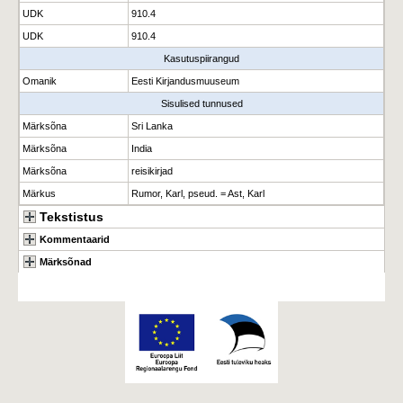
UDK
910.4
UDK
910.4
Kasutuspiirangud
Omanik
Eesti Kirjandusmuuseum
Sisulised tunnused
Märksõna
Sri Lanka
Märksõna
India
Märksõna
reisikirjad
Märkus
Rumor, Karl, pseud. = Ast, Karl
Tekstistus
Kommentaarid
Märksõnad