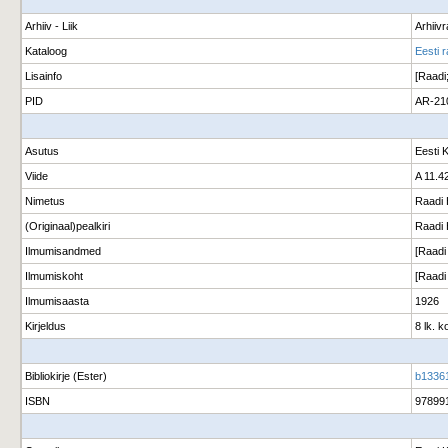
Arhiiv - Liik
Arhiiv
Kataloog
Eesti 
Lisainfo
[Raadi
PID
AR-21
Asutus
Eesti 
Viide
A 11.4
Nimetus
Raadi 
(Originaal)pealkiri
Raadi 
Ilmumisandmed
[Raadi
Ilmumiskoht
[Raadi
Ilmumisaasta
1926
Kirjeldus
8 lk. 
Bibliokirje (Ester)
b1336
ISBN
97899