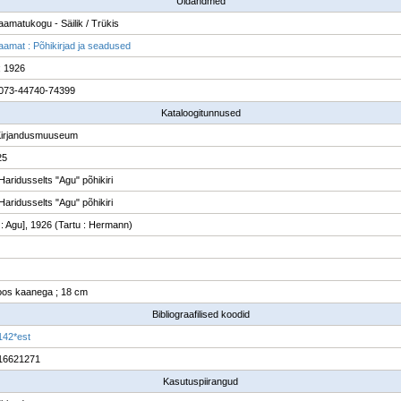
Üldandmed
raamatukogu - Säilik / Trükis
raamat : Põhikirjad ja seadused
; 1926
073-44740-74399
Kataloogitunnused
Kirjandusmuuseum
25
Haridusselts "Agu" põhikiri
Haridusselts "Agu" põhikiri
 : Agu], 1926 (Tartu : Hermann)
koos kaanega ; 18 cm
Bibliograafilised koodid
142*est
16621271
Kasutuspiirangud