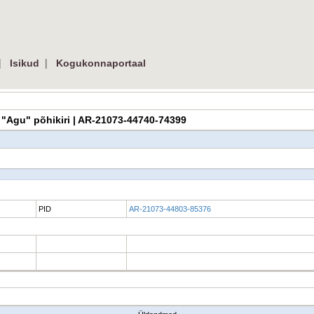
|
|
Isikud
Kogukonnaportaal
ts "Agu" põhikiri | AR-21073-44740-74399
PID
AR-21073-44803-85376