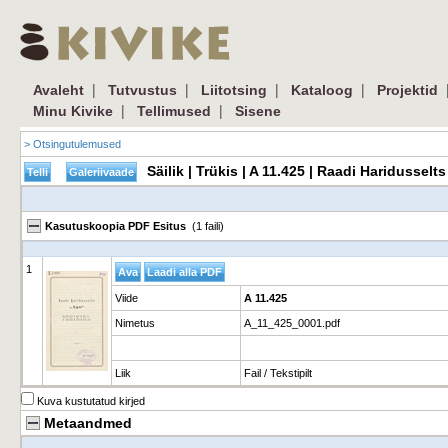
|
|
|
|
Avaleht
Tutvustus
Liitotsing
Kataloog
Projektid
|
|
Minu Kivike
Tellimused
Sisene
> Otsingutulemused
Säilik | Trükis | A 11.425 | Raadi Haridussel
Kasutuskoopia PDF Esitus
(1 faili)
1
Viide
A 11.425
Nimetus
A_11_425_0001.pdf
Liik
Fail / Tekstipilt
Kuva kustutatud kirjed
Metaandmed