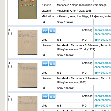
Nimetus
Marionetid : mapp linoollõikeid värssidega
Lisainfo
Vihalemm, Arno; Ystad; 1958
Märksõnad
väliseesti, eesti, linoollõige, ilukirjandus, luu
Liik
Säilik / Trükis
3
Kataloog
Käsikirjaarhiiv
Andersoni las
Viide
A 1
PID
ERA-15039-5
Lisainfo
lastelaul
< Tartumaa - S. Adamson; Tartu Li
Ühisgümnaasium, ?3. kl. (1921)
Liik
Säilik / Käsikiri
4
Kataloog
Käsikirjaarhiiv
Andersoni las
Viide
A 2
PID
ERA-15039-5
Lisainfo
lastelaul
< Tartumaa - N. Nesterov; Tartu L
Ühisgümnaasium (1921)
Liik
Säilik / Käsikiri
5
Kataloog
Käsikirjaarhiiv
Andersoni las
Viide
A 3
PID
ERA-15039-5