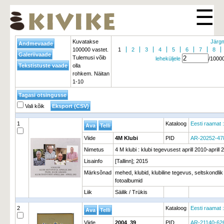
☰
Kuvatakse
Järgm
100000 vastet.
1
2
3
4
5
6
7
8
Tulemusi võib
leheküljele
/1000
olla
rohkem. Näitan
1-10
Vali kõik
1
Kataloog
Eesti raamat 
Viide
4M Klubi
PID
AR-20252-47
Nimetus
4 M klubi : klubi tegevusest aprill 2010-aprill 
Lisainfo
[Tallinn]; 2015
Märksõnad
mehed, klubid, klubiline tegevus, seltskondlik 
fotoalbumid
Liik
Säilik / Trükis
2
Kataloog
Eesti raamat 
Viide
2004_39
PID
AR-21140-62