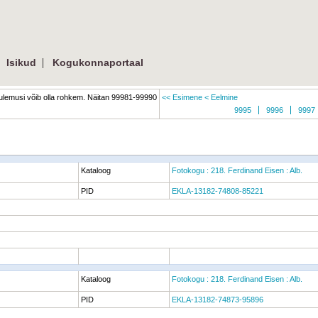
|
|
Isikud
Kogukonnaportaal
lemusi võib olla rohkem. Näitan 99981-99990
<< Esimene
< Eelmine
9995
9996
9997
Kataloog
Fotokogu : 218. Ferdinand Eisen : Alb.
PID
EKLA-13182-74808-85221
Kataloog
Fotokogu : 218. Ferdinand Eisen : Alb.
PID
EKLA-13182-74873-95896