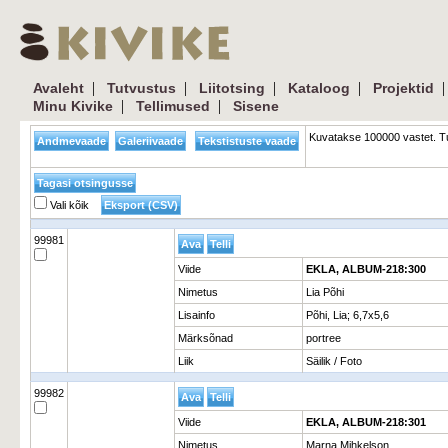
|
|
|
|
Avaleht
Tutvustus
Liitotsing
Kataloog
Projektid
|
|
Minu Kivike
Tellimused
Sisene
Kuvatakse 100000 vastet. Tu
Vali kõik
99981
Viide
EKLA, ALBUM-218:300
Nimetus
Lia Põhi
Lisainfo
Põhi, Lia; 6,7x5,6
Märksõnad
portree
Liik
Säilik / Foto
99982
Viide
EKLA, ALBUM-218:301
Nimetus
Marna Mihkelson