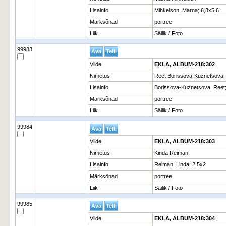
Lisainfo
Mihkelson, Marna; 6,8x5,6
Märksõnad
portree
Liik
Säilik / Foto
99983
Viide
EKLA, ALBUM-218:302
Nimetus
Reet Borissova-Kuznetsova
Lisainfo
Borissova-Kuznetsova, Reet;
Märksõnad
portree
Liik
Säilik / Foto
99984
Viide
EKLA, ALBUM-218:303
Nimetus
Kinda Reiman
Lisainfo
Reiman, Linda; 2,5x2
Märksõnad
portree
Liik
Säilik / Foto
99985
Viide
EKLA, ALBUM-218:304