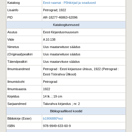
Kataloog
Eesti raamat : Põhikirjad ja seadused
Lisainfo
Petrograd; 1922
PID
AR-18277-46863-62096
Kataloogitunnused
Asutus
Eesti Kirjandusmuuseum
Viide
A 10.138
Nimetus
Uus maatarwituse säädus
(Originaal)pealkiri
Uus maatarwituse säädus
Täiendpealkiri
Uus maatarvituse säädus
Ilmumisandmed
Petrograd : Eesti kirjastuse ühisus, 1922 (Petrograd :
Eesti Töörahva Ülikool)
Ilmumiskoht
Petrograd
Ilmumisaasta
1922
Kirjeldus
14 lk. ; 19 cm
Sarjaandmed
Talurahva kirjandus ; nr. 2
Bibliograafilised koodid
Bibliokirje (Ester)
b1906880*est
ISBN
978-9949-633-60-9