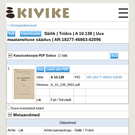
☰
> Otsingutulemused
Säilik | Trükis | A 10.138 | Uus
maatarwituse säädus | AR-18277-46863-62096
Kasutuskoopia PDF Esitus
(1 faili)
1
Viide
A 10.138
PID
AR-18277-46941-62648
Nimetus
A_10_138_0001.pdf
Liik
Fail / Tekstipilt
Kuva kustutatud kirjed
Metaandmed
Üldandmed
Arhiiv - Liik
Arhiivraamatukogu - Säilik / Trükis