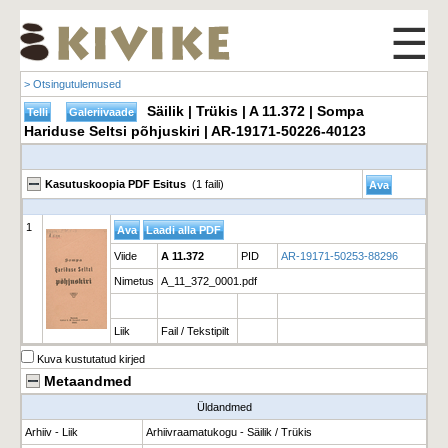
☰
> Otsingutulemused
Säilik | Trükis | A 11.372 | Sompa
Hariduse Seltsi põhjuskiri | AR-19171-50226-40123
Kasutuskoopia PDF Esitus
(1 faili)
1
Viide
A 11.372
PID
AR-19171-50253-88296
Nimetus
A_11_372_0001.pdf
Liik
Fail / Tekstipilt
Kuva kustutatud kirjed
Metaandmed
Üldandmed
Arhiiv - Liik
Arhiivraamatukogu - Säilik / Trükis