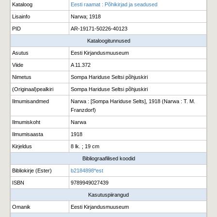
Kataloog
Eesti raamat : Põhikirjad ja seadused
Lisainfo
Narwa; 1918
PID
AR-19171-50226-40123
Kataloogitunnused
Asutus
Eesti Kirjandusmuuseum
Viide
A 11.372
Nimetus
Sompa Hariduse Seltsi põhjuskiri
(Originaal)pealkiri
Sompa Hariduse Seltsi põhjuskiri
Ilmumisandmed
Narwa : [Sompa Hariduse Selts], 1918 (Narwa : T. M.
Franzdorf)
Ilmumiskoht
Narwa
Ilmumisaasta
1918
Kirjeldus
8 lk. ; 19 cm
Bibliograafilised koodid
Bibliokirje (Ester)
b2184898*est
ISBN
9789949027439
Kasutuspiirangud
Omanik
Eesti Kirjandusmuuseum