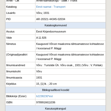
Arhiiv - Liik
Arhiivraamatukogu - Säilik / Trükis
Kataloog
Eesti raamat : Transport
Lisainfo
Võru; 1931
PID
AR-20321-44345-02034
Kataloogitunnused
Asutus
Eesti Kirjandusmuuseum
Viide
A 11.926
Nimetus
Kaugused Võrust maakonna tähtsamatesse kohtadesse
/ koostanud P. Mäggi
(Originaal)pealkiri
Kaugused Võrust maakonna tähtsamatesse kohtadesse
/ koostanud P. Mäggi
Ilmumisandmed
Võru : Turistide Üh. Võru osak., 1931 (Võru : V. Pohlak)
Ilmumiskoht
Võru
Ilmumisaasta
1931
Kirjeldus
15, [1] lk. ; 20 cm
Bibliograafilised koodid
Bibliokirje (Ester)
b2238230*est
ISBN
9789916611036
Kasutuspiirangud