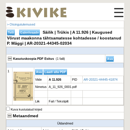
☰
> Otsingutulemused
Säilik | Trükis | A 11.926 | Kaugused
Võrust maakonna tähtsamatesse kohtadesse / koostanud
P. Mäggi | AR-20321-44345-02034
Kasutuskoopia PDF Esitus
(1 faili)
1
Viide
A 11.926
PID
AR-20321-44445-41874
Nimetus
A_11_926_0001.pdf
Liik
Fail / Tekstipilt
Kuva kustutatud kirjed
Metaandmed
Üldandmed