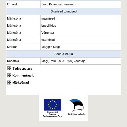
Omanik
Eesti Kirjandusmuuseum
Sisulised tunnused
Märksõna
maanteed
Märksõna
bussiliiklus
Märksõna
Võrumaa
Märksõna
teatmikud
Märkus
Mäggi = Mägi
Seotud isikud
Koostaja
Mägi, Paul, 1893-1970, koostaja
Tekstistus
Kommentaarid
Märksõnad