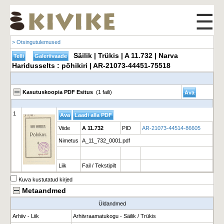
☰
> Otsingutulemused
Säilik | Trükis | A 11.732 | Narva
Haridusselts : põhikiri | AR-21073-44451-75518
Kasutuskoopia PDF Esitus
(1 faili)
1
Viide
A 11.732
PID
AR-21073-44514-86605
Nimetus
A_11_732_0001.pdf
Liik
Fail / Tekstipilt
Kuva kustutatud kirjed
Metaandmed
Üldandmed
Arhiiv - Liik
Arhiivraamatukogu - Säilik / Trükis