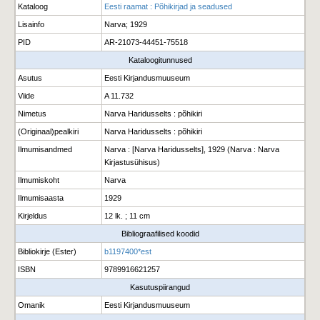
Kataloog
Eesti raamat : Põhikirjad ja seadused
Lisainfo
Narva; 1929
PID
AR-21073-44451-75518
Kataloogitunnused
Asutus
Eesti Kirjandusmuuseum
Viide
A 11.732
Nimetus
Narva Haridusselts : põhikiri
(Originaal)pealkiri
Narva Haridusselts : põhikiri
Ilmumisandmed
Narva : [Narva Haridusselts], 1929 (Narva : Narva
Kirjastusühisus)
Ilmumiskoht
Narva
Ilmumisaasta
1929
Kirjeldus
12 lk. ; 11 cm
Bibliograafilised koodid
Bibliokirje (Ester)
b1197400*est
ISBN
9789916621257
Kasutuspiirangud
Omanik
Eesti Kirjandusmuuseum