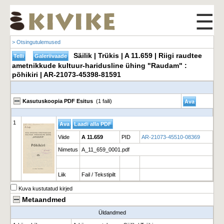
☰
> Otsingutulemused
Säilik | Trükis | A 11.659 | Riigi raudtee
ametnikkude kultuur-haridusline ühing "Raudam" :
põhikiri | AR-21073-45398-81591
Kasutuskoopia PDF Esitus
(1 faili)
1
Viide
A 11.659
PID
AR-21073-45510-08369
Nimetus
A_11_659_0001.pdf
Liik
Fail / Tekstipilt
Kuva kustutatud kirjed
Metaandmed
Üldandmed