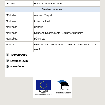
Omanik
Eesti Kirjandusmuuseum
Sisulised tunnused
Märksõna
raudteetöötajad
Märksõna
kultuuriseltsid
Märksõna
ühingud
Märksõna
Raudam, Raudteelaste Kultuurharidusühing
Märksõna
põhikirjad
Märkus
Ilmumisaasta allikas: Eesti raamatute üldnimestik 1918-
1923
Tekstistus
Kommentaarid
Märksõnad