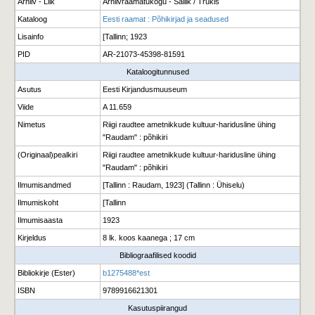
Arhiiv - Liik
Arhiivraamatukogu - Säilik / Trükis
Kataloog
Eesti raamat : Põhikirjad ja seadused
Lisainfo
[Tallinn; 1923
PID
AR-21073-45398-81591
Kataloogitunnused
Asutus
Eesti Kirjandusmuuseum
Viide
A 11.659
Nimetus
Riigi raudtee ametnikkude kultuur-haridusline ühing
"Raudam" : põhikiri
(Originaal)pealkiri
Riigi raudtee ametnikkude kultuur-haridusline ühing
"Raudam" : põhikiri
Ilmumisandmed
[Tallinn : Raudam, 1923] (Tallinn : Ühiselu)
Ilmumiskoht
[Tallinn
Ilmumisaasta
1923
Kirjeldus
8 lk. koos kaanega ; 17 cm
Bibliograafilised koodid
Bibliokirje (Ester)
b1275488*est
ISBN
9789916621301
Kasutuspiirangud