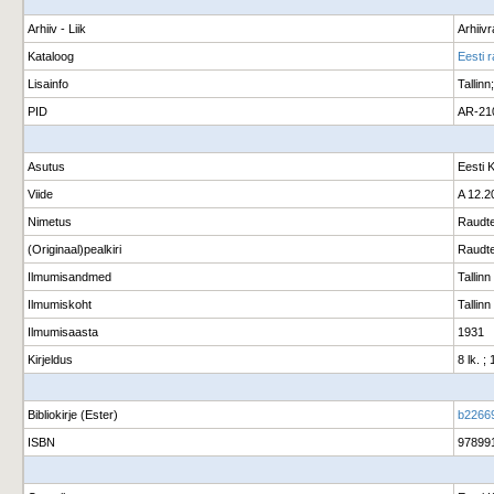
Arhiiv - Liik
Arhiiv
Kataloog
Eesti 
Lisainfo
Tallinn
PID
AR-21
Asutus
Eesti 
Viide
A 12.2
Nimetus
Raudte
(Originaal)pealkiri
Raudte
Ilmumisandmed
Tallinn
Ilmumiskoht
Tallinn
Ilmumisaasta
1931
Kirjeldus
8 lk. ;
Bibliokirje (Ester)
b2266
ISBN
97899