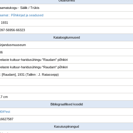
Üldandmed
raamatukogu - Säilik / Trükis
raamat : Põhikirjad ja seadused
; 1931
097-56956-66323
Kataloogitunnused
Kirjandusmuuseum
06
elaste kultuur-haridusühingu "Raudam" põhikiri
elaste kultuur-haridusühingu "Raudam" põhikiri
 : [Raudam], 1931 (Tallinn : J. Ratassepp)
 17 cm
Bibliograafilised koodid
904*est
16627587
Kasutuspiirangud