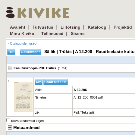
|
|
|
|
Avaleht
Tutvustus
Liitotsing
Kataloog
Projektid
|
|
Minu Kivike
Tellimused
Sisene
> Otsingutulemused
Säilik | Trükis | A 12.206 | Raudteelaste ku
Kasutuskoopia PDF Esitus
(1 faili)
1
Viide
A 12.206
Nimetus
A_12_206_0001.pdf
Liik
Fail / Tekstipilt
Kuva kustutatud kirjed
Metaandmed