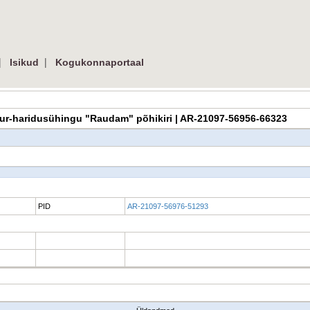
|
|
Isikud
Kogukonnaportaal
ltuur-haridusühingu "Raudam" põhikiri | AR-21097-56956-66323
PID
AR-21097-56976-51293