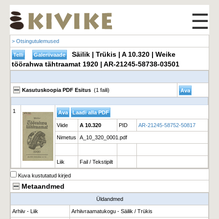
☰
> Otsingutulemused
Säilik | Trükis | A 10.320 | Weike
töörahwa tähtraamat 1920 | AR-21245-58738-03501
Kasutuskoopia PDF Esitus
(1 faili)
1
Viide
A 10.320
PID
AR-21245-58752-50817
Nimetus
A_10_320_0001.pdf
Liik
Fail / Tekstipilt
Kuva kustutatud kirjed
Metaandmed
Üldandmed
Arhiiv - Liik
Arhiivraamatukogu - Säilik / Trükis