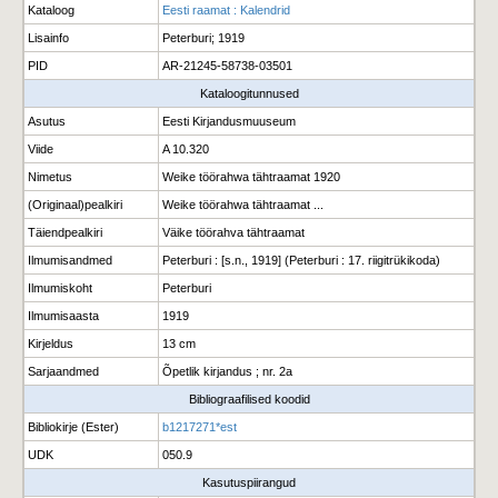
Kataloog
Eesti raamat : Kalendrid
Lisainfo
Peterburi; 1919
PID
AR-21245-58738-03501
Kataloogitunnused
Asutus
Eesti Kirjandusmuuseum
Viide
A 10.320
Nimetus
Weike töörahwa tähtraamat 1920
(Originaal)pealkiri
Weike töörahwa tähtraamat ...
Täiendpealkiri
Väike töörahva tähtraamat
Ilmumisandmed
Peterburi : [s.n., 1919] (Peterburi : 17. riigitrükikoda)
Ilmumiskoht
Peterburi
Ilmumisaasta
1919
Kirjeldus
13 cm
Sarjaandmed
Õpetlik kirjandus ; nr. 2a
Bibliograafilised koodid
Bibliokirje (Ester)
b1217271*est
UDK
050.9
Kasutuspiirangud