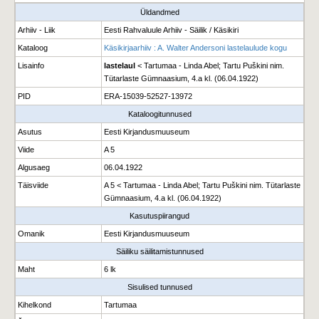
Üldandmed
Arhiiv - Liik
Eesti Rahvaluule Arhiiv - Säilik / Käsikiri
Kataloog
Käsikirjaarhiiv : A. Walter Andersoni lastelaulude kogu
Lisainfo
lastelaul
< Tartumaa - Linda Abel; Tartu Puškini nim.
Tütarlaste Gümnaasium, 4.a kl. (06.04.1922)
PID
ERA-15039-52527-13972
Kataloogitunnused
Asutus
Eesti Kirjandusmuuseum
Viide
A 5
Algusaeg
06.04.1922
Täisviide
A 5 < Tartumaa - Linda Abel; Tartu Puškini nim. Tütarlaste
Gümnaasium, 4.a kl. (06.04.1922)
Kasutuspiirangud
Omanik
Eesti Kirjandusmuuseum
Säiliku säilitamistunnused
Maht
6 lk
Sisulised tunnused
Kihelkond
Tartumaa