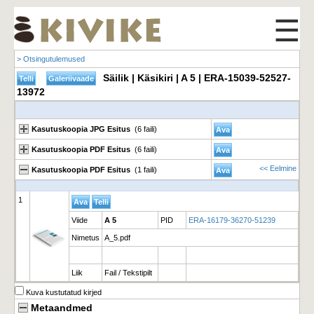
☰
> Otsingutulemused
Säilik | Käsikiri | A 5 | ERA-15039-52527-
13972
Kasutuskoopia JPG Esitus
(6 faili)
Kasutuskoopia PDF Esitus
(6 faili)
<< Eelmine
Kasutuskoopia PDF Esitus
(1 faili)
1
Viide
A 5
PID
ERA-16179-36270-51239
Nimetus
A_5.pdf
Liik
Fail / Tekstipilt
Kuva kustutatud kirjed
Metaandmed