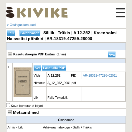
☰
> Otsingutulemused
Säilik | Trükis | A 12.252 | Kreenholmi
Naisseltsi põhikiri | AR-18319-47259-28000
Kasutuskoopia PDF Esitus
(1 faili)
1
Viide
A 12.252
PID
AR-18319-47298-02011
Nimetus
A_12_252_0001.pdf
Liik
Fail / Tekstipilt
Kuva kustutatud kirjed
Metaandmed
Üldandmed
Arhiiv - Liik
Arhiivraamatukogu - Säilik / Trükis