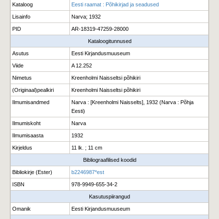
Kataloog
Eesti raamat : Põhikirjad ja seadused
Lisainfo
Narva; 1932
PID
AR-18319-47259-28000
Kataloogitunnused
Asutus
Eesti Kirjandusmuuseum
Viide
A 12.252
Nimetus
Kreenholmi Naisseltsi põhikiri
(Originaal)pealkiri
Kreenholmi Naisseltsi põhikiri
Ilmumisandmed
Narva : [Kreenholmi Naisselts], 1932 (Narva : Põhja
Eesti)
Ilmumiskoht
Narva
Ilmumisaasta
1932
Kirjeldus
11 lk. ; 11 cm
Bibliograafilised koodid
Bibliokirje (Ester)
b2246987*est
ISBN
978-9949-655-34-2
Kasutuspiirangud
Omanik
Eesti Kirjandusmuuseum