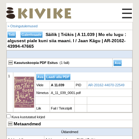
☰
> Otsingutulemused
Säilik | Trükis | A 11.039 | Mo elu lugu :
algusest piale kuni siia maani. I / Jaan Kägu | AR-20162-
43994-47665
Kasutuskoopia PDF Esitus
(1 faili)
1
Viide
A 11.039
PID
AR-20162-44070-22549
Nimetus
A_11_039_0001.pdf
Liik
Fail / Tekstipilt
Kuva kustutatud kirjed
Metaandmed
Üldandmed