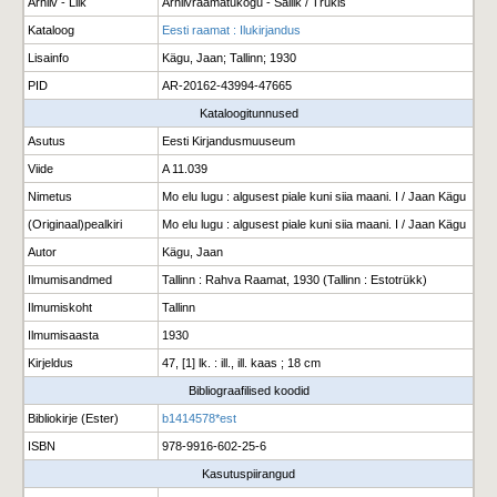
Arhiiv - Liik
Arhiivraamatukogu - Säilik / Trükis
Kataloog
Eesti raamat : Ilukirjandus
Lisainfo
Kägu, Jaan; Tallinn; 1930
PID
AR-20162-43994-47665
Kataloogitunnused
Asutus
Eesti Kirjandusmuuseum
Viide
A 11.039
Nimetus
Mo elu lugu : algusest piale kuni siia maani. I / Jaan Kägu
(Originaal)pealkiri
Mo elu lugu : algusest piale kuni siia maani. I / Jaan Kägu
Autor
Kägu, Jaan
Ilmumisandmed
Tallinn : Rahva Raamat, 1930 (Tallinn : Estotrükk)
Ilmumiskoht
Tallinn
Ilmumisaasta
1930
Kirjeldus
47, [1] lk. : ill., ill. kaas ; 18 cm
Bibliograafilised koodid
Bibliokirje (Ester)
b1414578*est
ISBN
978-9916-602-25-6
Kasutuspiirangud