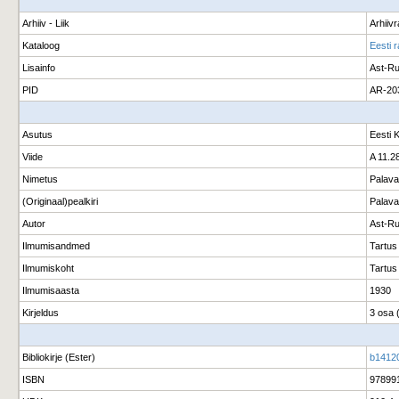
Arhiiv - Liik
Arhiiv
Kataloog
Eesti r
Lisainfo
Ast-Ru
PID
AR-20
Asutus
Eesti 
Viide
A 11.28
Nimetus
Palava 
(Originaal)pealkiri
Palava 
Autor
Ast-Ru
Ilmumisandmed
Tartus
Ilmumiskoht
Tartus
Ilmumisaasta
1930
Kirjeldus
3 osa (
Bibliokirje (Ester)
b1412
ISBN
97899