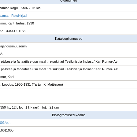
Üldandmed
raamatukogu - Säilik / Trükis
aamat : Reisikirjad
mor, Karl; Tartus; 1930
321-43441-01138
Kataloogitunnused
Kirjandusmuuseum
8 I
päikese ja fanaatilise usu maal : reisukirjad Tseilonist ja Indiast / Karl Rumor-Ast
päikese ja fanaatilise usu maal : reisukirjad Tseilonist ja Indiast / Karl Rumor-Ast
mor, Karl
 : Loodus, 1930-1931 (Tartu : K. Mattiesen)
350 lk., 12 l. fot., 1 l. kaart) : fot. ; 21 cm
Bibliograafilised koodid
001*est
16611005