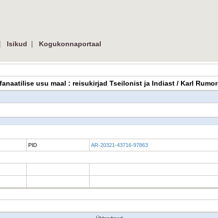
|
|
Isikud
Kogukonnaportaal
ja fanaatilise usu maal : reisukirjad Tseilonist ja Indiast / Karl Ru
PID
AR-20321-43716-97863