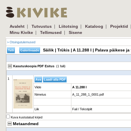
|
|
|
|
Avaleht
Tutvustus
Liitotsing
Kataloog
Projektid
|
|
Minu Kivike
Tellimused
Sisene
> Otsingutulemused
Säilik | Trükis | A 11.288 I | Palava päikese 
Kasutuskoopia PDF Esitus
(1 faili)
1
Viide
A 11.288 I
Nimetus
A_11_288_1_0001.pdf
Liik
Fail / Tekstipilt
Kuva kustutatud kirjed
Metaandmed