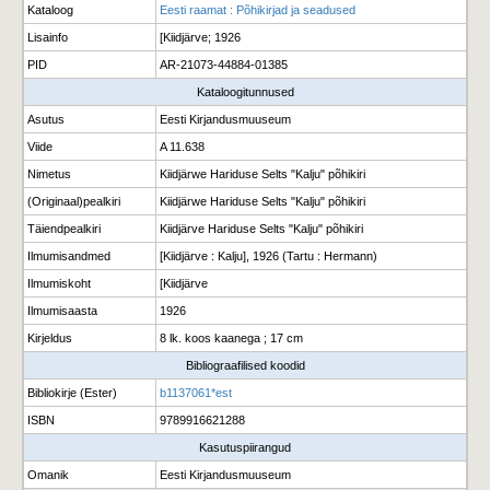
Kataloog
Eesti raamat : Põhikirjad ja seadused
Lisainfo
[Kiidjärve; 1926
PID
AR-21073-44884-01385
Kataloogitunnused
Asutus
Eesti Kirjandusmuuseum
Viide
A 11.638
Nimetus
Kiidjärwe Hariduse Selts "Kalju" põhikiri
(Originaal)pealkiri
Kiidjärwe Hariduse Selts "Kalju" põhikiri
Täiendpealkiri
Kiidjärve Hariduse Selts "Kalju" põhikiri
Ilmumisandmed
[Kiidjärve : Kalju], 1926 (Tartu : Hermann)
Ilmumiskoht
[Kiidjärve
Ilmumisaasta
1926
Kirjeldus
8 lk. koos kaanega ; 17 cm
Bibliograafilised koodid
Bibliokirje (Ester)
b1137061*est
ISBN
9789916621288
Kasutuspiirangud
Omanik
Eesti Kirjandusmuuseum