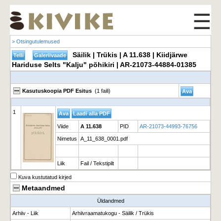
☰
> Otsingutulemused
Säilik | Trükis | A 11.638 | Kiidjärwe
Hariduse Selts "Kalju" põhikiri | AR-21073-44884-01385
Kasutuskoopia PDF Esitus
(1 faili)
1
Viide
A 11.638
PID
AR-21073-44993-76756
Nimetus
A_11_638_0001.pdf
Liik
Fail / Tekstipilt
Kuva kustutatud kirjed
Metaandmed
Üldandmed
Arhiiv - Liik
Arhiivraamatukogu - Säilik / Trükis