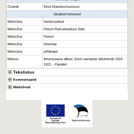
Omanik
Eesti Kirjandusmuuseum
Sisulised tunnused
Märksõna
haridusseltsid
Märksõna
Petseri Rahvahariduse Selts
Märksõna
Petseri
Märksõna
Setumaa
Märksõna
põhikirjad
Märkus
Ilmumisaasta allikas: Eesti raamatute üldnimestik 1918-
1923. - Päistiitel
Tekstistus
Kommentaarid
Märksõnad