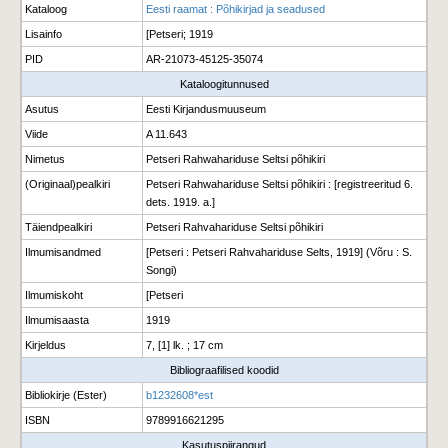
Kataloog
Eesti raamat : Põhikirjad ja seadused
Lisainfo
[Petseri; 1919
PID
AR-21073-45125-35074
Kataloogitunnused
Asutus
Eesti Kirjandusmuuseum
Viide
A 11.643
Nimetus
Petseri Rahwahariduse Seltsi põhikiri
(Originaal)pealkiri
Petseri Rahwahariduse Seltsi põhikiri : [registreeritud 6.
dets. 1919. a.]
Täiendpealkiri
Petseri Rahvahariduse Seltsi põhikiri
Ilmumisandmed
[Petseri : Petseri Rahvahariduse Selts, 1919] (Võru : S.
Songi)
Ilmumiskoht
[Petseri
Ilmumisaasta
1919
Kirjeldus
7, [1] lk. ; 17 cm
Bibliograafilised koodid
Bibliokirje (Ester)
b1232608*est
ISBN
9789916621295
Kasutuspiirangud