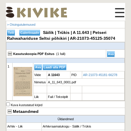
☰
> Otsingutulemused
Säilik | Trükis | A 11.643 | Petseri
Rahwahariduse Seltsi põhikiri | AR-21073-45125-35074
Kasutuskoopia PDF Esitus
(1 faili)
1
Viide
A 11643
PID
AR-21073-45181-66278
Nimetus
A_11_643_0001.pdf
Liik
Fail / Tekstipilt
Kuva kustutatud kirjed
Metaandmed
Üldandmed
Arhiiv - Liik
Arhiivraamatukogu - Säilik / Trükis