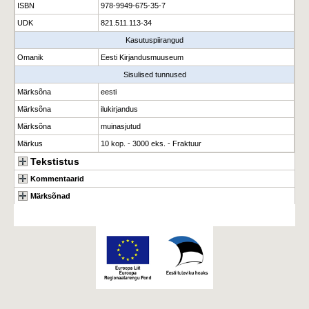
ISBN
978-9949-675-35-7
UDK
821.511.113-34
Kasutuspiirangud
Omanik
Eesti Kirjandusmuuseum
Sisulised tunnused
Märksõna
eesti
Märksõna
ilukirjandus
Märksõna
muinasjutud
Märkus
10 kop. - 3000 eks. - Fraktuur
Tekstistus
Kommentaarid
Märksõnad