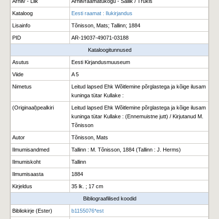
Arhiiv - Liik
Arhiivraamatukogu - Säilik / Trükis
Kataloog
Eesti raamat : Ilukirjandus
Lisainfo
Tõnisson, Mats; Tallinn; 1884
PID
AR-19037-49071-03188
Kataloogitunnused
Asutus
Eesti Kirjandusmuuseum
Viide
A 5
Nimetus
Leitud lapsed Ehk Wõitlemine põrglastega ja kõige ilusam
kuninga tütar Kullake :
(Originaal)pealkiri
Leitud lapsed Ehk Wõitlemine põrglastega ja kõige ilusam
kuninga tütar Kullake : (Ennemuistne jutt) / Kirjutanud M.
Tõnisson
Autor
Tõnisson, Mats
Ilmumisandmed
Tallinn : M. Tõnisson, 1884 (Tallinn : J. Herms)
Ilmumiskoht
Tallinn
Ilmumisaasta
1884
Kirjeldus
35 lk. ; 17 cm
Bibliograafilised koodid
Bibliokirje (Ester)
b1155076*est