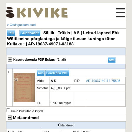
☰
> Otsingutulemused
Säilik | Trükis | A 5 | Leitud lapsed Ehk
Wõitlemine põrglastega ja kõige ilusam kuninga tütar
Kullake : | AR-19037-49071-03188
Kasutuskoopia PDF Esitus
(1 faili)
1
Viide
A 5
PID
AR-19037-49114-75595
Nimetus
A_5_0001.pdf
Liik
Fail / Tekstipilt
Kuva kustutatud kirjed
Metaandmed
Üldandmed