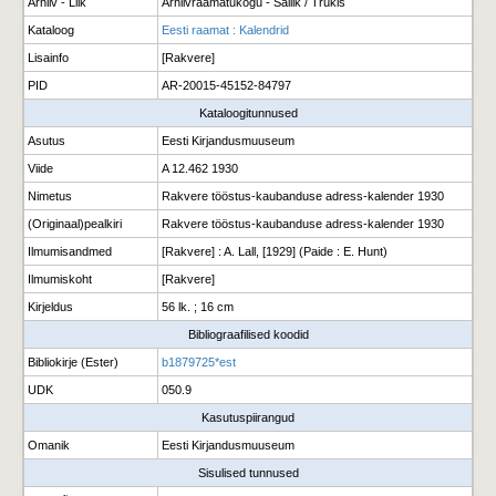
Arhiiv - Liik
Arhiivraamatukogu - Säilik / Trükis
Kataloog
Eesti raamat : Kalendrid
Lisainfo
[Rakvere]
PID
AR-20015-45152-84797
Kataloogitunnused
Asutus
Eesti Kirjandusmuuseum
Viide
A 12.462 1930
Nimetus
Rakvere tööstus-kaubanduse adress-kalender 1930
(Originaal)pealkiri
Rakvere tööstus-kaubanduse adress-kalender 1930
Ilmumisandmed
[Rakvere] : A. Lall, [1929] (Paide : E. Hunt)
Ilmumiskoht
[Rakvere]
Kirjeldus
56 lk. ; 16 cm
Bibliograafilised koodid
Bibliokirje (Ester)
b1879725*est
UDK
050.9
Kasutuspiirangud
Omanik
Eesti Kirjandusmuuseum
Sisulised tunnused