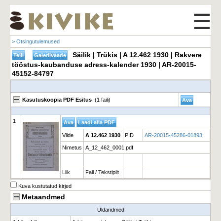
☰
> Otsingutulemused
Säilik | Trükis | A 12.462 1930 | Rakvere
tööstus-kaubanduse adress-kalender 1930 | AR-20015-
45152-84797
Kasutuskoopia PDF Esitus
(1 faili)
1
Viide
A 12.462 1930
PID
AR-20015-45286-01893
Nimetus
A_12_462_0001.pdf
Liik
Fail / Tekstipilt
Kuva kustutatud kirjed
Metaandmed
Üldandmed