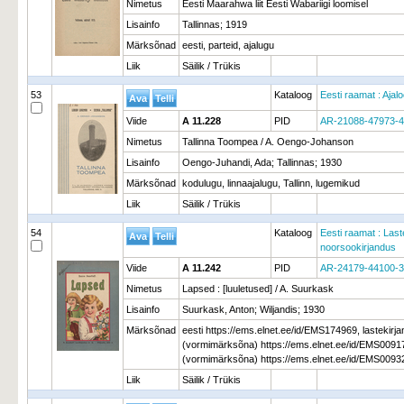
Nimetus
Eesti Maarahwa liit Eesti Wabariigi loomisel
Lisainfo
Tallinnas; 1919
Märksõnad
eesti, parteid, ajalugu
Liik
Säilik / Trükis
53
Kataloog
Eesti raamat : Ajal
Viide
A 11.228
PID
AR-21088-47973-
Nimetus
Tallinna Toompea / A. Oengo-Johanson
Lisainfo
Oengo-Juhandi, Ada; Tallinnas; 1930
Märksõnad
kodulugu, linnaajalugu, Tallinn, lugemikud
Liik
Säilik / Trükis
54
Kataloog
Eesti raamat : Last
noorsookirjandus
Viide
A 11.242
PID
AR-24179-44100-
Nimetus
Lapsed : [luuletused] / A. Suurkask
Lisainfo
Suurkask, Anton; Wiljandis; 1930
Märksõnad
eesti https://ems.elnet.ee/id/EMS174969, lastekirj
(vormimärksõna) https://ems.elnet.ee/id/EMS00917
(vormimärksõna) https://ems.elnet.ee/id/EMS0093
Liik
Säilik / Trükis