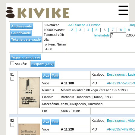
☰
Kuvatakse
<< Esimene
< Eelmine
Jär
100000 vastet.
2
3
4
5
6
7
8
9
Tulemusi võib
leheküljele
/1000
olla
rohkem. Näitan
51-60
Vali kõik
51
Kataloog
Eesti raamat : Luul
Viide
A 11.188
PID
AR-19197-52061-
Nimetus
Maailm on lahti! : VII kogu värsse : 1927-1930
Lisainfo
Barbarus, Johannes; [Tallinn]; 1930
Märksõnad
eesti, ilukirjandus, luuletused
Liik
Säilik / Trükis
52
Kataloog
Eesti raamat : Ajal
Viide
A 11.220
PID
AR-20357-44270-1