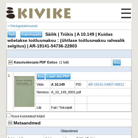
☰
> Otsingutulemused
Säilik | Trükis | A 10.149 | Kuidas
wõetakse toitlusmaksu : (ühtlase toitlusmaksu rahwalik
selgitus) | AR-19141-54736-22803
Kasutuskoopia PDF Esitus
(1 faili)
1
Viide
A 10.149
PID
AR-19141-54807-08812
Nimetus
A_10_149_0001.pdf
Liik
Fail / Tekstipilt
Kuva kustutatud kirjed
Metaandmed
Üldandmed