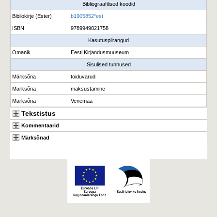
Bibliograafilised koodid
Bibliokirje (Ester)
b1905852*est
ISBN
9789949021758
Kasutuspiirangud
Omanik
Eesti Kirjandusmuuseum
Sisulised tunnused
Märksõna
toiduvarud
Märksõna
maksustamine
Märksõna
Venemaa
Tekstistus
Kommentaarid
Märksõnad