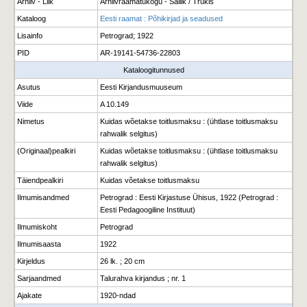
Arhiiv - Liik
Arhiivraamatukogu - Säilik / Trükis
Kataloog
Eesti raamat : Põhikirjad ja seadused
Lisainfo
Petrograd; 1922
PID
AR-19141-54736-22803
Kataloogitunnused
Asutus
Eesti Kirjandusmuuseum
Viide
A 10.149
Nimetus
Kuidas wõetakse toitlusmaksu : (ühtlase toitlusmaksu
rahwalik selgitus)
(Originaal)pealkiri
Kuidas wõetakse toitlusmaksu : (ühtlase toitlusmaksu
rahwalik selgitus)
Täiendpealkiri
Kuidas võetakse toitlusmaksu
Ilmumisandmed
Petrograd : Eesti Kirjastuse Ühisus, 1922 (Petrograd :
Eesti Pedagoogiline Instituut)
Ilmumiskoht
Petrograd
Ilmumisaasta
1922
Kirjeldus
26 lk. ; 20 cm
Sarjaandmed
Talurahva kirjandus ; nr. 1
Ajakate
1920-ndad