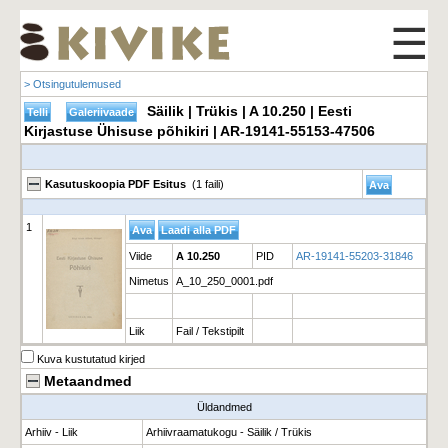
☰
> Otsingutulemused
Säilik | Trükis | A 10.250 | Eesti
Kirjastuse Ühisuse põhikiri | AR-19141-55153-47506
Kasutuskoopia PDF Esitus
(1 faili)
1
Viide
A 10.250
PID
AR-19141-55203-31846
Nimetus
A_10_250_0001.pdf
Liik
Fail / Tekstipilt
Kuva kustutatud kirjed
Metaandmed
Üldandmed
Arhiiv - Liik
Arhiivraamatukogu - Säilik / Trükis