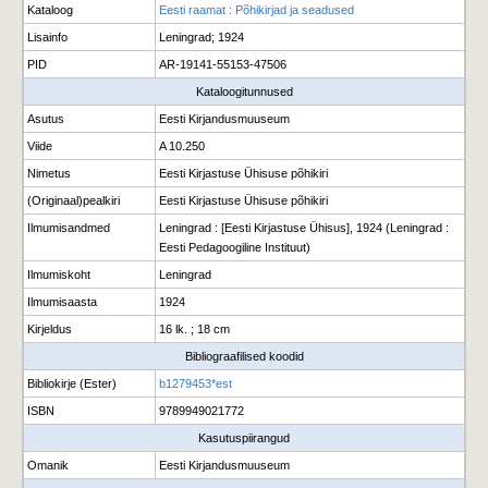
Kataloog
Eesti raamat : Põhikirjad ja seadused
Lisainfo
Leningrad; 1924
PID
AR-19141-55153-47506
Kataloogitunnused
Asutus
Eesti Kirjandusmuuseum
Viide
A 10.250
Nimetus
Eesti Kirjastuse Ühisuse põhikiri
(Originaal)pealkiri
Eesti Kirjastuse Ühisuse põhikiri
Ilmumisandmed
Leningrad : [Eesti Kirjastuse Ühisus], 1924 (Leningrad :
Eesti Pedagoogiline Instituut)
Ilmumiskoht
Leningrad
Ilmumisaasta
1924
Kirjeldus
16 lk. ; 18 cm
Bibliograafilised koodid
Bibliokirje (Ester)
b1279453*est
ISBN
9789949021772
Kasutuspiirangud
Omanik
Eesti Kirjandusmuuseum