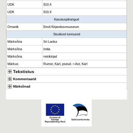
UDK
910.4
UDK
910.4
Kasutuspiirangud
Omanik
Eesti Kirjandusmuuseum
Sisulised tunnused
Märksõna
Sri Lanka
Märksõna
India
Märksõna
reisikirjad
Märkus
Rumor, Karl, pseud. = Ast, Karl
Tekstistus
Kommentaarid
Märksõnad