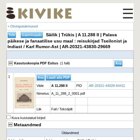
☰
> Otsingutulemused
Säilik | Trükis | A 11.288 II | Palava
päikese ja fanaatilise usu maal : reisukirjad Tseilonist ja
Indiast / Karl Rumor-Ast | AR-20321-43830-29669
Kasutuskoopia PDF Esitus
(1 faili)
1
Viide
A 11.288 II
PID
AR-20321-44028-64411
Nimetus
A_11_288_2_0001.pdf
Liik
Fail / Tekstipilt
Kuva kustutatud kirjed
Metaandmed
Üldandmed