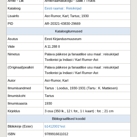
Arhiiv - Liik
Arhiivraamatukogu - Säilik / Trükis
Kataloog
Eesti raamat : Reisikirjad
Lisainfo
Ast-Rumor, Karl; Tartus; 1930
PID
AR-20321-43830-29669
Kataloogitunnused
Asutus
Eesti Kirjandusmuuseum
Viide
A 11.288 II
Nimetus
Palava päikese ja fanaatilise usu maal : reisukirjad
Tseilonist ja Indiast / Karl Rumor-Ast
(Originaal)pealkiri
Palava päikese ja fanaatilise usu maal : reisukirjad
Tseilonist ja Indiast / Karl Rumor-Ast
Autor
Ast-Rumor, Karl
Ilmumisandmed
Tartus : Loodus, 1930-1931 (Tartu : K. Mattiesen)
Ilmumiskoht
Tartus
Ilmumisaasta
1930
Kirjeldus
3 osa (350 lk., 12 l. fot., 1 l. kaart) : fot. ; 21 cm
Bibliograafilised koodid
Bibliokirje (Ester)
b1412001*est
ISBN
9789916611012