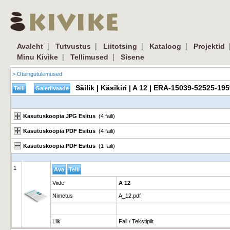
|
|
|
|
Avaleht
Tutvustus
Liitotsing
Kataloog
Projektid
|
|
Minu Kivike
Tellimused
Sisene
> Otsingutulemused
Säilik | Käsikiri | A 12 | ERA-15039-52525-19
Kasutuskoopia JPG Esitus
(4 faili)
Kasutuskoopia PDF Esitus
(4 faili)
Kasutuskoopia PDF Esitus
(1 faili)
1
Viide
A 12
Nimetus
A_12.pdf
Liik
Fail / Tekstipilt