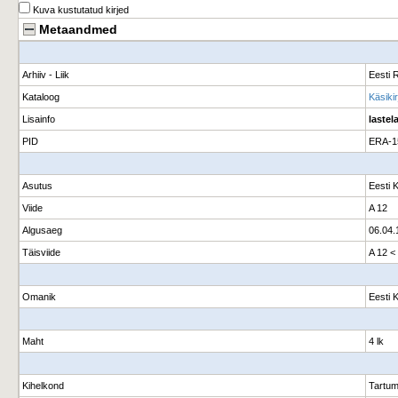
Kuva kustutatud kirjed
Metaandmed
Arhiiv - Liik
Eesti R
Kataloog
Käsikir
Lisainfo
lastel
PID
ERA-1
Asutus
Eesti 
Viide
A 12
Algusaeg
06.04.
Täisviide
A 12 <
Omanik
Eesti 
Maht
4 lk
Kihelkond
Tartu