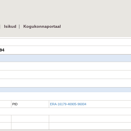
|
|
Isikud
Kogukonnaportaal
594
PID
ERA-16179-46905-96004