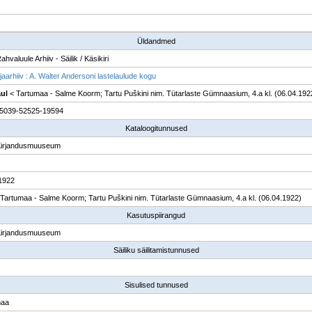
Üldandmed
ahvaluule Arhiiv - Säilik / Käsikiri
jaarhiiv : A. Walter Andersoni lastelaulude kogu
aul
< Tartumaa - Salme Koorm; Tartu Puškini nim. Tütarlaste Gümnaasium, 4.a kl. (06.04.192
5039-52525-19594
Kataloogitunnused
Kirjandusmuuseum
1922
 Tartumaa - Salme Koorm; Tartu Puškini nim. Tütarlaste Gümnaasium, 4.a kl. (06.04.1922)
Kasutuspiirangud
Kirjandusmuuseum
Säiliku säilitamistunnused
Sisulised tunnused
maa