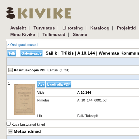
|
|
|
|
Avaleht
Tutvustus
Liitotsing
Kataloog
Projektid
|
|
Minu Kivike
Tellimused
Sisene
> Otsingutulemused
Säilik | Trükis | A 10.144 | Wenemaa Kommun
Kasutuskoopia PDF Esitus
(1 faili)
1
Viide
A 10.144
Nimetus
A_10_144_0001.pdf
Liik
Fail / Tekstipilt
Kuva kustutatud kirjed
Metaandmed