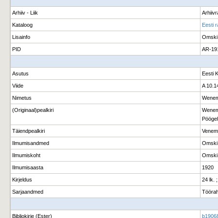
Arhiiv - Liik
Arhiiv
Kataloog
Eesti 
Lisainfo
Omski
PID
AR-19
Asutus
Eesti 
Viide
A 10.1
Nimetus
Wenema
(Originaal)pealkiri
Wenema
Pöögel
Täiendpealkiri
Venema
Ilmumisandmed
Omski 
Ilmumiskoht
Omski
Ilmumisaasta
1920
Kirjeldus
24 lk. 
Sarjaandmed
Töörah
Bibliokirje (Ester)
b1906