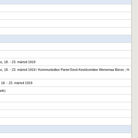
 18. - 23. märtsil 1919
 18. - 23. märtsil 1919 / Kommunistlise Partei Eesti Keskkomitee Wenemaa Büroo ; H.
8. - 23. märtsil 1919
ank)