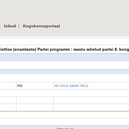
|
|
Isikud
Kogukonnaportaal
istlise (enamlaste) Partei programm : wastu wõetud partei 8. kong
PID
AR-19141-54646-74613