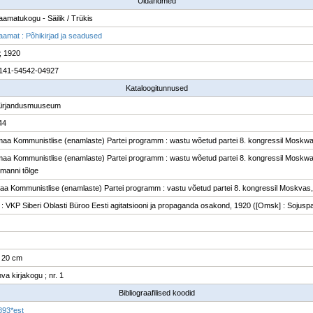
Üldandmed
raamatukogu - Säilik / Trükis
raamat : Põhikirjad ja seadused
; 1920
141-54542-04927
Kataloogitunnused
Kirjandusmuuseum
44
a Kommunistlise (enamlaste) Partei programm : wastu wõetud partei 8. kongressil Moskwas,
a Kommunistlise (enamlaste) Partei programm : wastu wõetud partei 8. kongressil Moskwas,
manni tõlge
a Kommunistlise (enamlaste) Partei programm : vastu võetud partei 8. kongressil Moskvas, 1
: VKP Siberi Oblasti Büroo Eesti agitatsiooni ja propaganda osakond, 1920 ([Omsk] : Sojusp
; 20 cm
va kirjakogu ; nr. 1
Bibliograafilised koodid
893*est