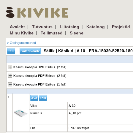
|
|
|
|
Avaleht
Tutvustus
Liitotsing
Kataloog
Projektid
|
|
Minu Kivike
Tellimused
Sisene
> Otsingutulemused
Säilik | Käsikiri | A 10 | ERA-15039-52520-18
Kasutuskoopia JPG Esitus
(2 faili)
Kasutuskoopia PDF Esitus
(2 faili)
Kasutuskoopia PDF Esitus
(1 faili)
1
Viide
A 10
Nimetus
A_10.pdf
Liik
Fail / Tekstipilt