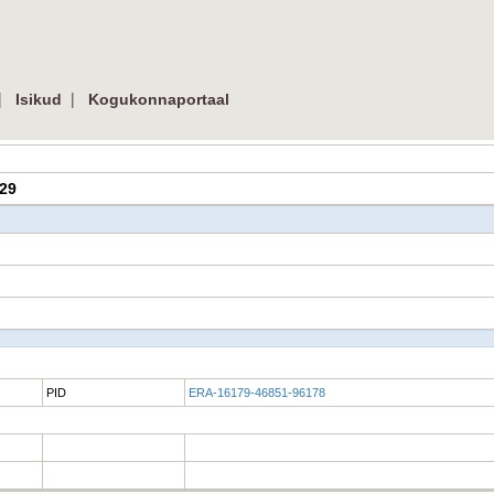
|
|
Isikud
Kogukonnaportaal
029
PID
ERA-16179-46851-96178