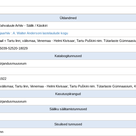
Üldandmed
ahvaluule Arhiiv - Säilik / Käsikiri
jaarhiiv : A. Walter Andersoni lastelaulude kogu
aul
< Tartu linn; välismaa, Venemaa - Helmi Kivisaar; Tartu Puškini nim. Tütarlaste Gümnaasiu
5039-52520-18029
Kataloogitunnused
Kirjandusmuuseum
1922
 välismaa; Tartu linn, Venemaa - Helmi Kivisaar; Tartu Puškini nim. Tütarlaste Gümnaasium, 4.
Kasutuspiirangud
Kirjandusmuuseum
Säiliku säilitamistunnused
Sisulised tunnused
inn