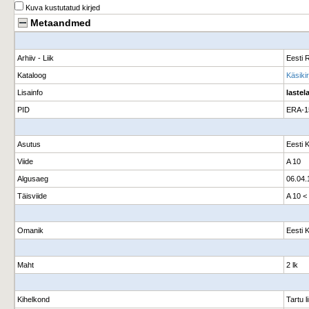
Kuva kustutatud kirjed
Metaandmed
Arhiiv - Liik
Eesti R
Kataloog
Käsikir
Lisainfo
lastel
PID
ERA-1
Asutus
Eesti 
Viide
A 10
Algusaeg
06.04.
Täisviide
A 10 <
Omanik
Eesti 
Maht
2 lk
Kihelkond
Tartu l