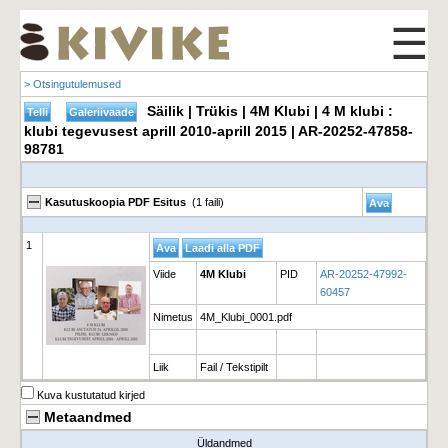
☰
> Otsingutulemused
Säilik | Trükis | 4M Klubi | 4 M klubi :
klubi tegevusest aprill 2010-aprill 2015 | AR-20252-47858-
98781
Kasutuskoopia PDF Esitus
(1 faili)
1
Viide
4M Klubi
PID
AR-20252-47992-
60457
Nimetus
4M_Klubi_0001.pdf
Liik
Fail / Tekstipilt
Kuva kustutatud kirjed
Metaandmed
Üldandmed