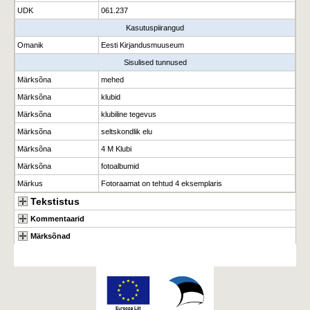
UDK
061.237
Kasutuspiirangud
Omanik
Eesti Kirjandusmuuseum
Sisulised tunnused
Märksõna
mehed
Märksõna
klubid
Märksõna
klubiline tegevus
Märksõna
seltskondlik elu
Märksõna
4 M Klubi
Märksõna
fotoalbumid
Märkus
Fotoraamat on tehtud 4 eksemplaris
Tekstistus
Kommentaarid
Märksõnad