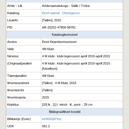
Arhiiv - Liik
Arhiivraamatukogu - Säilik / Trükis
Kataloog
Eesti raamat : Ühistegevus
Lisainfo
[Tallinn]; 2015
PID
AR-20252-47858-98781
Kataloogitunnused
Asutus
Eesti Kirjandusmuuseum
Viide
4M Klubi
Nimetus
4 M klubi : klubi tegevusest aprill 2010-aprill 2015
(Originaal)pealkiri
4 M klubi : klubi tegevusest aprill 2010-aprill 2015 :
[fotoalbum]
Täiendpealkiri
4M Klubi
Ilmumisandmed
[Tallinn] : 4 M Klubi, 2015
Ilmumiskoht
[Tallinn]
Ilmumisaasta
2015
Kirjeldus
[20] lk., [1] l. teksti : ill., portr. ; 29 cm
Bibliograafilised koodid
Bibliokirje (Ester)
b5369266*est
UDK
061.2