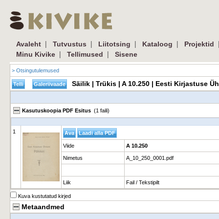
|
|
|
|
Avaleht
Tutvustus
Liitotsing
Kataloog
Projektid
|
|
Minu Kivike
Tellimused
Sisene
> Otsingutulemused
Säilik | Trükis | A 10.250 | Eesti Kirjastuse
Kasutuskoopia PDF Esitus
(1 faili)
1
Viide
A 10.250
Nimetus
A_10_250_0001.pdf
Liik
Fail / Tekstipilt
Kuva kustutatud kirjed
Metaandmed