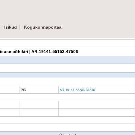
|
|
Isikud
Kogukonnaportaal
 Ühisuse põhikiri | AR-19141-55153-47506
PID
AR-19141-55203-31846