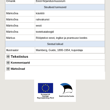
Omanik
Eesti Kirjandusmuuseum
Sisulised tunnused
Märksõna
käsitöö
Märksõna
rahvakunst
Märksõna
eesti
Märksõna
tootekataloogid
Märkus
Rööptekst eesti, inglise ja prantsuse keeles
Seotud isikud
Illustraator
Mamberg, Guido, 1895-1954, kujundaja
Tekstistus
Kommentaarid
Märksõnad