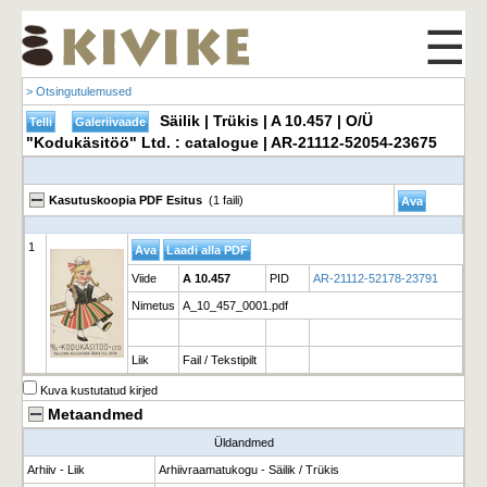
☰
> Otsingutulemused
Säilik | Trükis | A 10.457 | O/Ü
"Kodukäsitöö" Ltd. : catalogue | AR-21112-52054-23675
Kasutuskoopia PDF Esitus
(1 faili)
1
Viide
A 10.457
PID
AR-21112-52178-23791
Nimetus
A_10_457_0001.pdf
Liik
Fail / Tekstipilt
Kuva kustutatud kirjed
Metaandmed
Üldandmed
Arhiiv - Liik
Arhiivraamatukogu - Säilik / Trükis