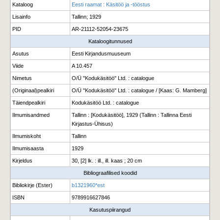
Kataloog
Eesti raamat : Käsitöö ja -tööstus
Lisainfo
Tallinn; 1929
PID
AR-21112-52054-23675
Kataloogitunnused
Asutus
Eesti Kirjandusmuuseum
Viide
A 10.457
Nimetus
O/Ü "Kodukäsitöö" Ltd. : catalogue
(Originaal)pealkiri
O/Ü "Kodukäsitöö" Ltd. : catalogue / [Kaas: G. Mamberg]
Täiendpealkiri
Kodukäsitöö Ltd. : catalogue
Ilmumisandmed
Tallinn : [Kodukäsitöö], 1929 (Tallinn : Tallinna Eesti
Kirjastus-Ühisus)
Ilmumiskoht
Tallinn
Ilmumisaasta
1929
Kirjeldus
30, [2] lk. : ill., ill. kaas ; 20 cm
Bibliograafilised koodid
Bibliokirje (Ester)
b1321960*est
ISBN
9789916627846
Kasutuspiirangud