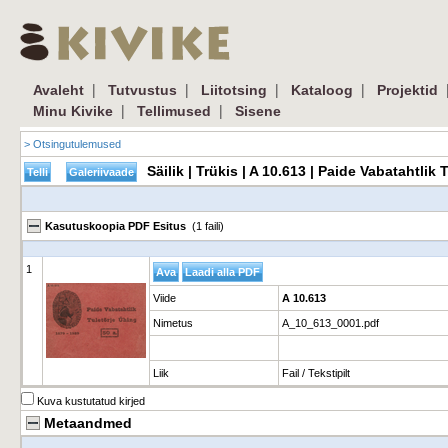
|
|
|
|
Avaleht
Tutvustus
Liitotsing
Kataloog
Projektid
|
|
Minu Kivike
Tellimused
Sisene
> Otsingutulemused
Säilik | Trükis | A 10.613 | Paide Vabatahtli
Kasutuskoopia PDF Esitus
(1 faili)
1
Viide
A 10.613
Nimetus
A_10_613_0001.pdf
Liik
Fail / Tekstipilt
Kuva kustutatud kirjed
Metaandmed