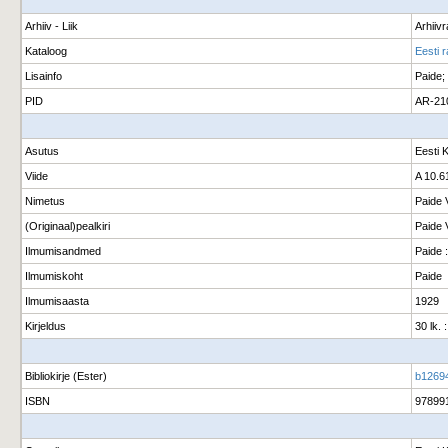
Arhiiv - Liik
Arhiiv
Kataloog
Eesti 
Lisainfo
Paide;
PID
AR-21
Asutus
Eesti 
Viide
A 10.6
Nimetus
Paide 
(Originaal)pealkiri
Paide 
Ilmumisandmed
Paide :
Ilmumiskoht
Paide
Ilmumisaasta
1929
Kirjeldus
30 lk. 
Bibliokirje (Ester)
b1269
ISBN
97899