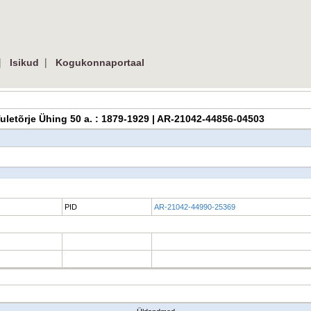
|
|
Isikud
Kogukonnaportaal
k Tuletõrje Ühing 50 a. : 1879-1929 | AR-21042-44856-04503
PID
AR-21042-44990-25369