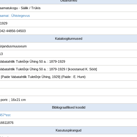
Üldandmed
raamatukogu - Säilik / Trükis
raamat : Ühistegevus
 1929
042-44856-04503
Kataloogitunnused
Kirjandusmuuseum
13
Vabatahtlik Tuletõrje Ühing 50 a. : 1879-1929
Vabatahtlik Tuletõrje Ühing 50 a. : 1879-1929 / [koostanud K. Sööt]
 [Paide Vabatahtlik Tuletõrje Ühing, 1929] (Paide : E. Hunt)
: portr. ; 16x21 cm
Bibliograafilised koodid
457*est
16611876
Kasutuspiirangud