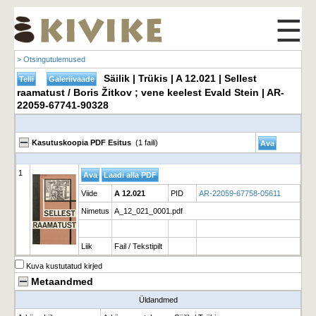
☰
> Otsingutulemused
Säilik | Trükis | A 12.021 | Sellest
raamatust / Boris Žitkov ; vene keelest Evald Stein | AR-
22059-67741-90328
Kasutuskoopia PDF Esitus
(1 faili)
1
Viide
A 12.021
PID
AR-22059-67758-05611
Nimetus
A_12_021_0001.pdf
Liik
Fail / Tekstipilt
Kuva kustutatud kirjed
Metaandmed
Üldandmed