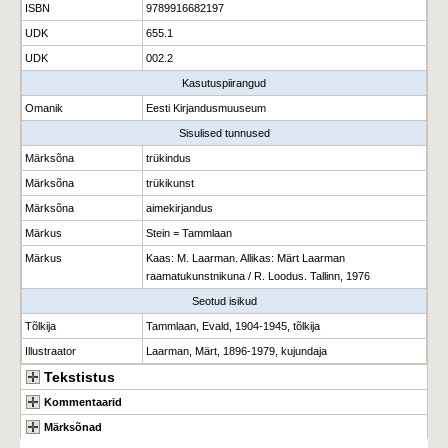
ISBN
9789916682197
UDK
655.1
UDK
002.2
Kasutuspiirangud
Omanik
Eesti Kirjandusmuuseum
Sisulised tunnused
Märksõna
trükindus
Märksõna
trükikunst
Märksõna
aimekirjandus
Märkus
Stein = Tammlaan
Märkus
Kaas: M. Laarman. Allikas: Märt Laarman
raamatukunstnikuna / R. Loodus. Tallinn, 1976
Seotud isikud
Tõlkija
Tammlaan, Evald, 1904-1945, tõlkija
Illustraator
Laarman, Märt, 1896-1979, kujundaja
Tekstistus
Kommentaarid
Märksõnad