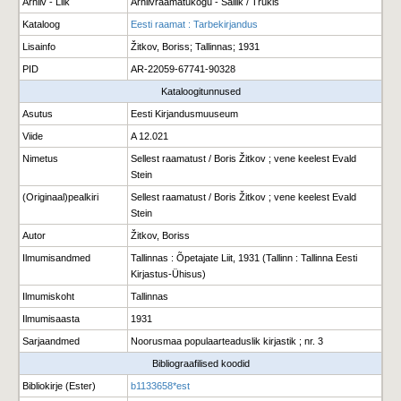
Arhiiv - Liik
Arhiivraamatukogu - Säilik / Trükis
Kataloog
Eesti raamat : Tarbekirjandus
Lisainfo
Žitkov, Boriss; Tallinnas; 1931
PID
AR-22059-67741-90328
Kataloogitunnused
Asutus
Eesti Kirjandusmuuseum
Viide
A 12.021
Nimetus
Sellest raamatust / Boris Žitkov ; vene keelest Evald
Stein
(Originaal)pealkiri
Sellest raamatust / Boris Žitkov ; vene keelest Evald
Stein
Autor
Žitkov, Boriss
Ilmumisandmed
Tallinnas : Õpetajate Liit, 1931 (Tallinn : Tallinna Eesti
Kirjastus-Ühisus)
Ilmumiskoht
Tallinnas
Ilmumisaasta
1931
Sarjaandmed
Noorusmaa populaarteaduslik kirjastik ; nr. 3
Bibliograafilised koodid
Bibliokirje (Ester)
b1133658*est