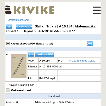
☰
> Otsingutulemused
Säilik | Trükis | A 10.184 | Matemaatika
sõnad / J. Depman | AR-19141-54892-38377
Kasutuskoopia PDF Esitus
(1 faili)
1
Viide
A 10.184
PID
AR-19141-55059-11520
Nimetus
A_10_184_0001.pdf
Liik
Fail / Tekstipilt
Kuva kustutatud kirjed
Metaandmed
Üldandmed
Arhiiv - Liik
Arhiivraamatukogu - Säilik / Trükis