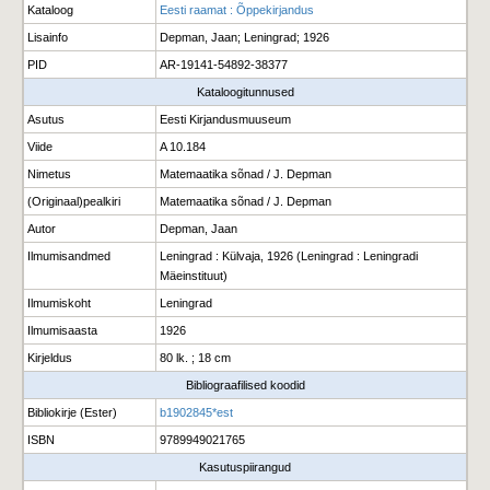
Kataloog
Eesti raamat : Õppekirjandus
Lisainfo
Depman, Jaan; Leningrad; 1926
PID
AR-19141-54892-38377
Kataloogitunnused
Asutus
Eesti Kirjandusmuuseum
Viide
A 10.184
Nimetus
Matemaatika sõnad / J. Depman
(Originaal)pealkiri
Matemaatika sõnad / J. Depman
Autor
Depman, Jaan
Ilmumisandmed
Leningrad : Külvaja, 1926 (Leningrad : Leningradi
Mäeinstituut)
Ilmumiskoht
Leningrad
Ilmumisaasta
1926
Kirjeldus
80 lk. ; 18 cm
Bibliograafilised koodid
Bibliokirje (Ester)
b1902845*est
ISBN
9789949021765
Kasutuspiirangud