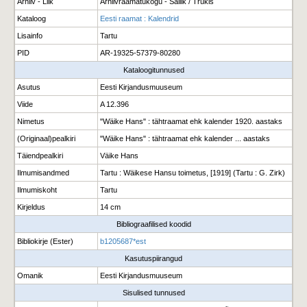
Arhiiv - Liik
Arhiivraamatukogu - Säilik / Trükis
Kataloog
Eesti raamat : Kalendrid
Lisainfo
Tartu
PID
AR-19325-57379-80280
Kataloogitunnused
Asutus
Eesti Kirjandusmuuseum
Viide
A 12.396
Nimetus
"Wäike Hans" : tähtraamat ehk kalender 1920. aastaks
(Originaal)pealkiri
"Wäike Hans" : tähtraamat ehk kalender ... aastaks
Täiendpealkiri
Väike Hans
Ilmumisandmed
Tartu : Wäikese Hansu toimetus, [1919] (Tartu : G. Zirk)
Ilmumiskoht
Tartu
Kirjeldus
14 cm
Bibliograafilised koodid
Bibliokirje (Ester)
b1205687*est
Kasutuspiirangud
Omanik
Eesti Kirjandusmuuseum
Sisulised tunnused