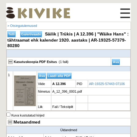
☰
> Otsingutulemused
Säilik | Trükis | A 12.396 | "Wäike Hans" :
tähtraamat ehk kalender 1920. aastaks | AR-19325-57379-
80280
Kasutuskoopia PDF Esitus
(1 faili)
1
Viide
A 12.396
PID
AR-19325-57443-07106
Nimetus
A_12_396_0001.pdf
Liik
Fail / Tekstipilt
Kuva kustutatud kirjed
Metaandmed
Üldandmed