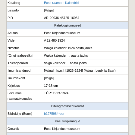
Kataloog
Eesti raamat : Kalendrid
Lisainfo
[Valga]
PID
AR-20036-45725-16064
Kataloogitunnused
Asutus
Eesti Kirjandusmuuseum
Viide
A 12.480 1924
Nimetus
Walga kalender 1924 aasta jaoks
(Originaal)pealkiri
Walga kalender ... aasta jaoks
Täiendpealkiri
Valga kalender ... aasta jaoks
Ilmumisandmed
[Valga] : [s.n.], [1923-1924] (Valga : Lepik ja Saar)
Ilmumiskoht
[Valga]
Kirjeldus
17-18 cm
Leidumus
TÜR: 1923-1924
raamatukogudes
Bibliograafilised koodid
Bibliokirje (Ester)
b1275984*est
Kasutuspiirangud
Omanik
Eesti Kirjandusmuuseum