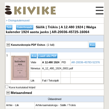
☰
> Otsingutulemused
Säilik | Trükis | A 12.480 1924 | Walga
kalender 1924 aasta jaoks | AR-20036-45725-16064
Kasutuskoopia PDF Esitus
(1 faili)
1
Viide
A 12.480 1924
PID
AR-20036-45783-52376
Nimetus
A_12_480_1924_0001.pdf
Liik
Fail / Tekstipilt
Kuva kustutatud kirjed
Metaandmed
Üldandmed
Arhiiv - Liik
Arhiivraamatukogu - Säilik / Trükis