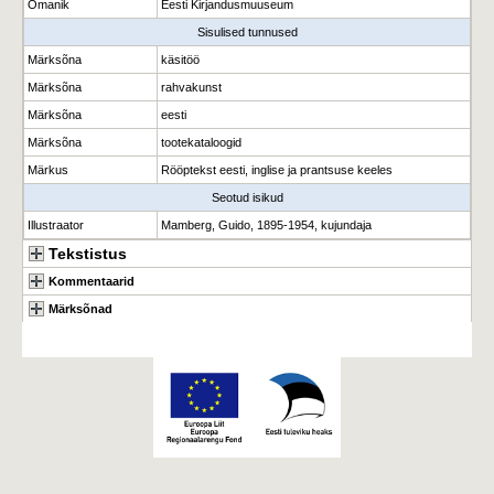
Omanik
Eesti Kirjandusmuuseum
Sisulised tunnused
Märksõna
käsitöö
Märksõna
rahvakunst
Märksõna
eesti
Märksõna
tootekataloogid
Märkus
Rööptekst eesti, inglise ja prantsuse keeles
Seotud isikud
Illustraator
Mamberg, Guido, 1895-1954, kujundaja
Tekstistus
Kommentaarid
Märksõnad