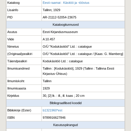
Kataloog
Eesti raamat : Käsitöö ja -tööstus
Lisainfo
Tallinn; 1929
PID
AR-21112-52054-23675
Kataloogitunnused
Asutus
Eesti Kirjandusmuuseum
Viide
A 10.457
Nimetus
O/Ü "Kodukäsitöö" Ltd. : catalogue
(Originaal)pealkiri
O/Ü "Kodukäsitöö" Ltd. : catalogue / [Kaas: G. Mamberg]
Täiendpealkiri
Kodukäsitöö Ltd. : catalogue
Ilmumisandmed
Tallinn : [Kodukäsitöö], 1929 (Tallinn : Tallinna Eesti
Kirjastus-Ühisus)
Ilmumiskoht
Tallinn
Ilmumisaasta
1929
Kirjeldus
30, [2] lk. : ill., ill. kaas ; 20 cm
Bibliograafilised koodid
Bibliokirje (Ester)
b1321960*est
ISBN
9789916627846
Kasutuspiirangud