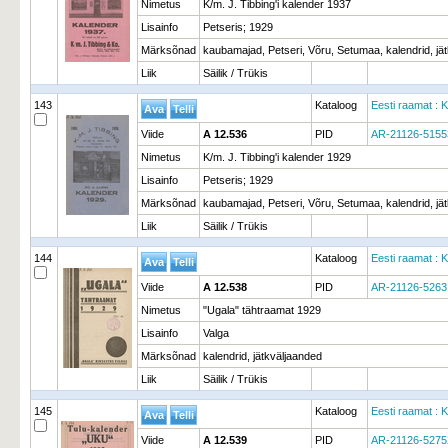
Nimetus
K/m. J. Tibbing'i kalender 1937
Lisainfo
Petseris; 1929
Märksõnad
kaubamajad, Petseri, Võru, Setumaa, kalendrid, jä
Liik
Säilik / Trükis
143
Kataloog
Eesti raamat : K
Viide
A 12.536
PID
AR-21126-5155
Nimetus
K/m. J. Tibbing'i kalender 1929
Lisainfo
Petseris; 1929
Märksõnad
kaubamajad, Petseri, Võru, Setumaa, kalendrid, jä
Liik
Säilik / Trükis
144
Kataloog
Eesti raamat : K
Viide
A 12.538
PID
AR-21126-5263
Nimetus
"Ugala" tähtraamat 1929
Lisainfo
Valga
Märksõnad
kalendrid, jätkväljaanded
Liik
Säilik / Trükis
145
Kataloog
Eesti raamat : K
Viide
A 12.539
PID
AR-21126-5275