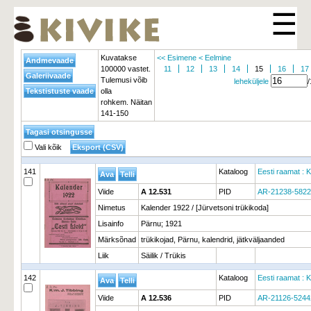
☰
Kuvatakse
<< Esimene
< Eelmine
100000 vastet.
11
12
13
14
15
16
17
Tulemusi võib
leheküljele
olla
rohkem. Näitan
141-150
Vali kõik
141
Kataloog
Eesti raamat : K
Viide
A 12.531
PID
AR-21238-5822
Nimetus
Kalender 1922 / [Jürvetsoni trükikoda]
Lisainfo
Pärnu; 1921
Märksõnad
trükikojad, Pärnu, kalendrid, jätkväljaanded
Liik
Säilik / Trükis
142
Kataloog
Eesti raamat : K
Viide
A 12.536
PID
AR-21126-5244