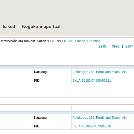
|
|
Isikud
Kogukonnaportaal
lemusi võib olla rohkem. Näitan 99981-99990
<< Esimene
< Eelmine
9995
9996
9997
Kataloog
Fotokogu : 218. Ferdinand Eisen : Alb.
PID
EKLA-13182-74808-85221
Kataloog
Fotokogu : 218. Ferdinand Eisen : Alb.
PID
EKLA-13182-74873-95896