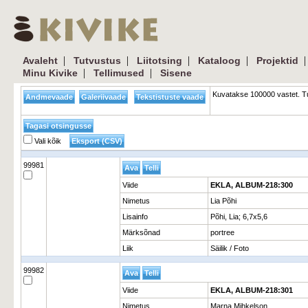
|
|
|
|
Avaleht
Tutvustus
Liitotsing
Kataloog
Projektid
|
|
Minu Kivike
Tellimused
Sisene
Kuvatakse 100000 vastet. Tu
Vali kõik
99981
Viide
EKLA, ALBUM-218:300
Nimetus
Lia Põhi
Lisainfo
Põhi, Lia; 6,7x5,6
Märksõnad
portree
Liik
Säilik / Foto
99982
Viide
EKLA, ALBUM-218:301
Nimetus
Marna Mihkelson