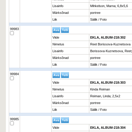
Lisainfo
Mihkelson, Marna; 6,8x5,6
Märksõnad
portree
Liik
Säilik / Foto
99983
Viide
EKLA, ALBUM-218:302
Nimetus
Reet Borissova-Kuznetsova
Lisainfo
Borissova-Kuznetsova, Reet;
Märksõnad
portree
Liik
Säilik / Foto
99984
Viide
EKLA, ALBUM-218:303
Nimetus
Kinda Reiman
Lisainfo
Reiman, Linda; 2,5x2
Märksõnad
portree
Liik
Säilik / Foto
99985
Viide
EKLA, ALBUM-218:304