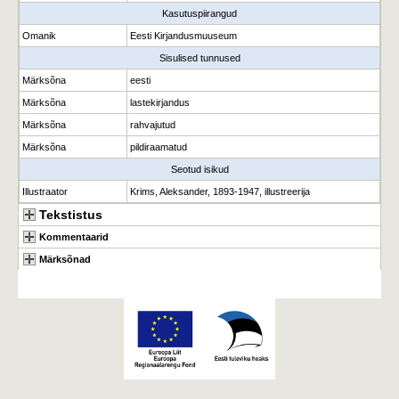
Kasutuspiirangud
Omanik
Eesti Kirjandusmuuseum
Sisulised tunnused
Märksõna
eesti
Märksõna
lastekirjandus
Märksõna
rahvajutud
Märksõna
pildiraamatud
Seotud isikud
Illustraator
Krims, Aleksander, 1893-1947, illustreerija
Tekstistus
Kommentaarid
Märksõnad