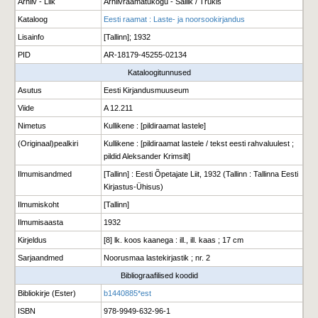
Arhiiv - Liik
Arhiivraamatukogu - Säilik / Trükis
Kataloog
Eesti raamat : Laste- ja noorsookirjandus
Lisainfo
[Tallinn]; 1932
PID
AR-18179-45255-02134
Kataloogitunnused
Asutus
Eesti Kirjandusmuuseum
Viide
A 12.211
Nimetus
Kullikene : [pildiraamat lastele]
(Originaal)pealkiri
Kullikene : [pildiraamat lastele / tekst eesti rahvaluulest ;
pildid Aleksander Krimsilt]
Ilmumisandmed
[Tallinn] : Eesti Õpetajate Liit, 1932 (Tallinn : Tallinna Eesti
Kirjastus-Ühisus)
Ilmumiskoht
[Tallinn]
Ilmumisaasta
1932
Kirjeldus
[8] lk. koos kaanega : ill., ill. kaas ; 17 cm
Sarjaandmed
Noorusmaa lastekirjastik ; nr. 2
Bibliograafilised koodid
Bibliokirje (Ester)
b1440885*est
ISBN
978-9949-632-96-1