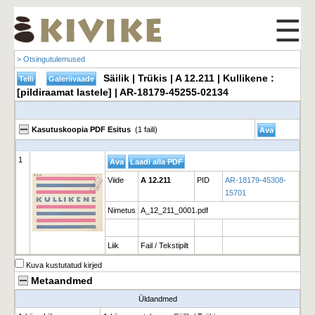
☰
> Otsingutulemused
Säilik | Trükis | A 12.211 | Kullikene :
[pildiraamat lastele] | AR-18179-45255-02134
Kasutuskoopia PDF Esitus
(1 faili)
1
Viide
A 12.211
PID
AR-18179-45308-
15701
Nimetus
A_12_211_0001.pdf
Liik
Fail / Tekstipilt
Kuva kustutatud kirjed
Metaandmed
Üldandmed