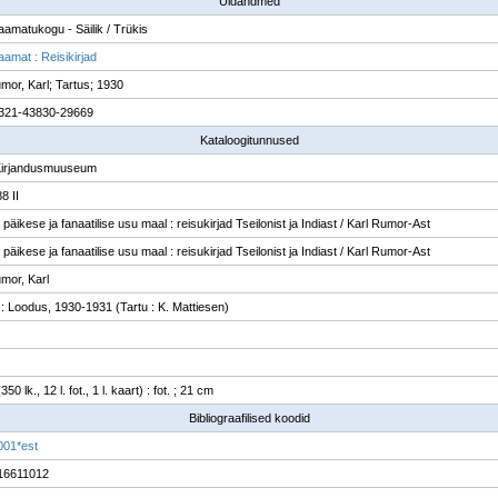
Üldandmed
raamatukogu - Säilik / Trükis
aamat : Reisikirjad
mor, Karl; Tartus; 1930
321-43830-29669
Kataloogitunnused
Kirjandusmuuseum
8 II
päikese ja fanaatilise usu maal : reisukirjad Tseilonist ja Indiast / Karl Rumor-Ast
päikese ja fanaatilise usu maal : reisukirjad Tseilonist ja Indiast / Karl Rumor-Ast
mor, Karl
 : Loodus, 1930-1931 (Tartu : K. Mattiesen)
350 lk., 12 l. fot., 1 l. kaart) : fot. ; 21 cm
Bibliograafilised koodid
001*est
16611012