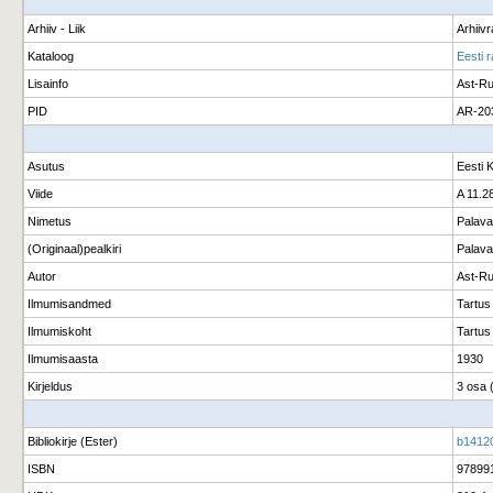
Arhiiv - Liik
Arhiiv
Kataloog
Eesti r
Lisainfo
Ast-Ru
PID
AR-20
Asutus
Eesti 
Viide
A 11.28
Nimetus
Palava 
(Originaal)pealkiri
Palava 
Autor
Ast-Ru
Ilmumisandmed
Tartus
Ilmumiskoht
Tartus
Ilmumisaasta
1930
Kirjeldus
3 osa (
Bibliokirje (Ester)
b1412
ISBN
97899