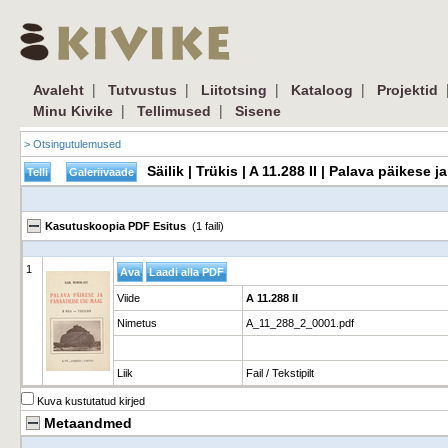
|
|
|
|
Avaleht
Tutvustus
Liitotsing
Kataloog
Projektid
|
|
Minu Kivike
Tellimused
Sisene
> Otsingutulemused
Säilik | Trükis | A 11.288 II | Palava päikese
Kasutuskoopia PDF Esitus
(1 faili)
1
Viide
A 11.288 II
Nimetus
A_11_288_2_0001.pdf
Liik
Fail / Tekstipilt
Kuva kustutatud kirjed
Metaandmed