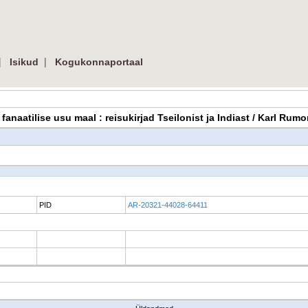
|
|
Isikud
Kogukonnaportaal
 ja fanaatilise usu maal : reisukirjad Tseilonist ja Indiast / Karl R
PID
AR-20321-44028-64411