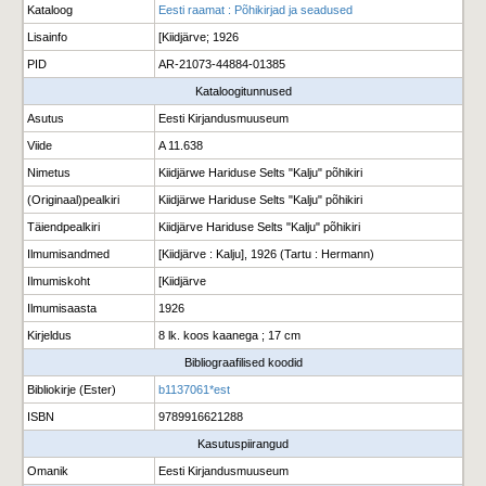
Kataloog
Eesti raamat : Põhikirjad ja seadused
Lisainfo
[Kiidjärve; 1926
PID
AR-21073-44884-01385
Kataloogitunnused
Asutus
Eesti Kirjandusmuuseum
Viide
A 11.638
Nimetus
Kiidjärwe Hariduse Selts "Kalju" põhikiri
(Originaal)pealkiri
Kiidjärwe Hariduse Selts "Kalju" põhikiri
Täiendpealkiri
Kiidjärve Hariduse Selts "Kalju" põhikiri
Ilmumisandmed
[Kiidjärve : Kalju], 1926 (Tartu : Hermann)
Ilmumiskoht
[Kiidjärve
Ilmumisaasta
1926
Kirjeldus
8 lk. koos kaanega ; 17 cm
Bibliograafilised koodid
Bibliokirje (Ester)
b1137061*est
ISBN
9789916621288
Kasutuspiirangud
Omanik
Eesti Kirjandusmuuseum