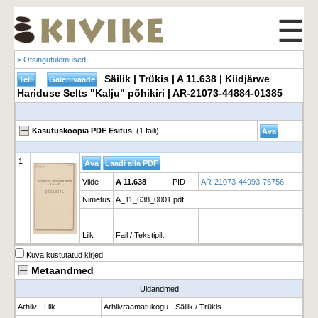
☰
> Otsingutulemused
Säilik | Trükis | A 11.638 | Kiidjärwe
Hariduse Selts "Kalju" põhikiri | AR-21073-44884-01385
Kasutuskoopia PDF Esitus
(1 faili)
1
Viide
A 11.638
PID
AR-21073-44993-76756
Nimetus
A_11_638_0001.pdf
Liik
Fail / Tekstipilt
Kuva kustutatud kirjed
Metaandmed
Üldandmed
Arhiiv - Liik
Arhiivraamatukogu - Säilik / Trükis