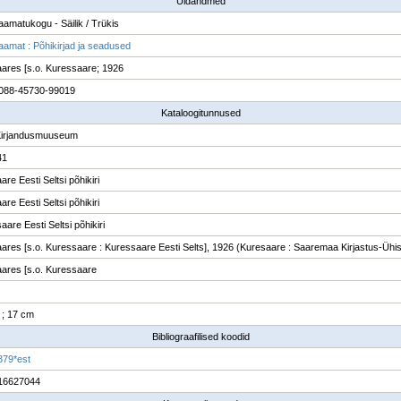
Üldandmed
raamatukogu - Säilik / Trükis
raamat : Põhikirjad ja seadused
ares [s.o. Kuressaare; 1926
088-45730-99019
Kataloogitunnused
Kirjandusmuuseum
41
re Eesti Seltsi põhikiri
re Eesti Seltsi põhikiri
are Eesti Seltsi põhikiri
ares [s.o. Kuressaare : Kuressaare Eesti Selts], 1926 (Kuresaare : Saaremaa Kirjastus-Ühi
ares [s.o. Kuressaare
. ; 17 cm
Bibliograafilised koodid
379*est
16627044