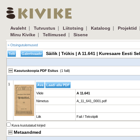
|
|
|
|
Avaleht
Tutvustus
Liitotsing
Kataloog
Projektid
|
|
Minu Kivike
Tellimused
Sisene
> Otsingutulemused
Säilik | Trükis | A 11.641 | Kuresaare Eesti S
Kasutuskoopia PDF Esitus
(1 faili)
1
Viide
A 11.641
Nimetus
A_11_641_0001.pdf
Liik
Fail / Tekstipilt
Kuva kustutatud kirjed
Metaandmed