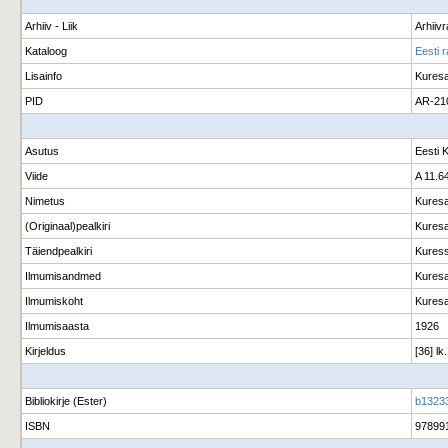
Arhiiv - Liik
Arhiiv
Kataloog
Eesti 
Lisainfo
Kuresa
PID
AR-21
Asutus
Eesti 
Viide
A 11.6
Nimetus
Kuresaa
(Originaal)pealkiri
Kuresaa
Täiendpealkiri
Kuressa
Ilmumisandmed
Kuresa
Ilmumiskoht
Kuresa
Ilmumisaasta
1926
Kirjeldus
[36] lk
Bibliokirje (Ester)
b1323
ISBN
97899