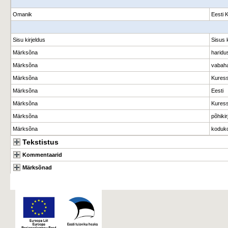
Omanik
Eesti 
Sisu kirjeldus
Sisus 
Märksõna
haridu
Märksõna
vabaha
Märksõna
Kuress
Märksõna
Eesti
Märksõna
Kures
Märksõna
põhikir
Märksõna
koduk
Tekstistus
Kommentaarid
Märksõnad