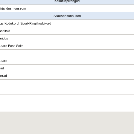
Kasutuspiirangud
Kirjandusmuuseum
Sisulised tunnused
ka: Kodukord. Sport-Ringi kodukord
sseltsid
ridus
aare Eesti Selts
saare
jad
orrad