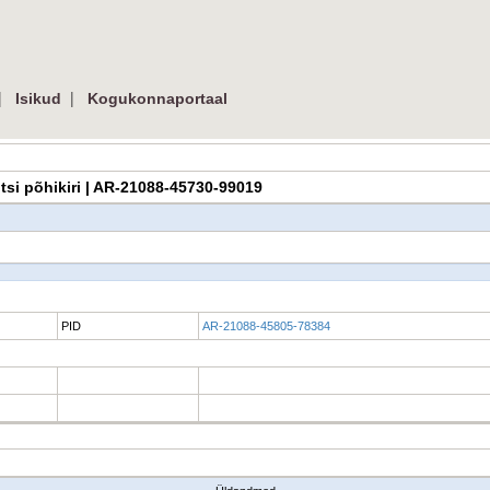
|
|
Isikud
Kogukonnaportaal
eltsi põhikiri | AR-21088-45730-99019
PID
AR-21088-45805-78384