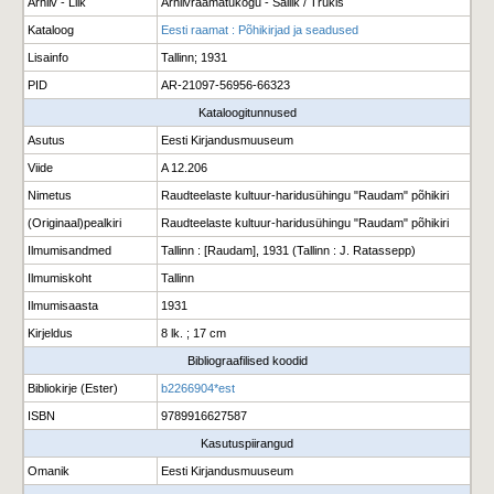
Arhiiv - Liik
Arhiivraamatukogu - Säilik / Trükis
Kataloog
Eesti raamat : Põhikirjad ja seadused
Lisainfo
Tallinn; 1931
PID
AR-21097-56956-66323
Kataloogitunnused
Asutus
Eesti Kirjandusmuuseum
Viide
A 12.206
Nimetus
Raudteelaste kultuur-haridusühingu "Raudam" põhikiri
(Originaal)pealkiri
Raudteelaste kultuur-haridusühingu "Raudam" põhikiri
Ilmumisandmed
Tallinn : [Raudam], 1931 (Tallinn : J. Ratassepp)
Ilmumiskoht
Tallinn
Ilmumisaasta
1931
Kirjeldus
8 lk. ; 17 cm
Bibliograafilised koodid
Bibliokirje (Ester)
b2266904*est
ISBN
9789916627587
Kasutuspiirangud
Omanik
Eesti Kirjandusmuuseum