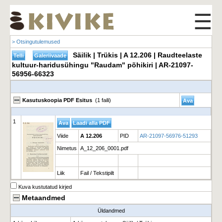
☰
> Otsingutulemused
Säilik | Trükis | A 12.206 | Raudteelaste
kultuur-haridusühingu "Raudam" põhikiri | AR-21097-
56956-66323
Kasutuskoopia PDF Esitus
(1 faili)
1
Viide
A 12.206
PID
AR-21097-56976-51293
Nimetus
A_12_206_0001.pdf
Liik
Fail / Tekstipilt
Kuva kustutatud kirjed
Metaandmed
Üldandmed