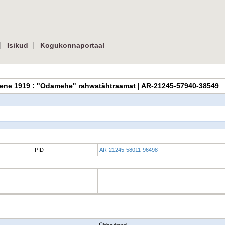
|
|
Isikud
Kogukonnaportaal
nukene 1919 : "Odamehe" rahwatähtraamat | AR-21245-57940-38549
PID
AR-21245-58011-96498