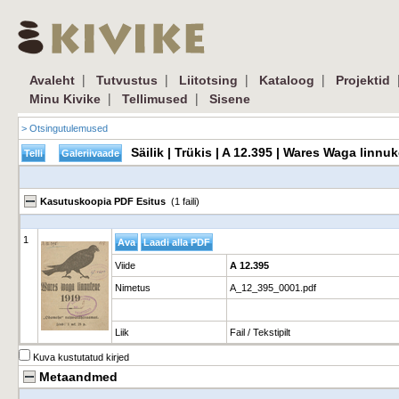
|
|
|
|
Avaleht
Tutvustus
Liitotsing
Kataloog
Projektid
|
|
Minu Kivike
Tellimused
Sisene
> Otsingutulemused
Säilik | Trükis | A 12.395 | Wares Waga lin
Kasutuskoopia PDF Esitus
(1 faili)
1
Viide
A 12.395
Nimetus
A_12_395_0001.pdf
Liik
Fail / Tekstipilt
Kuva kustutatud kirjed
Metaandmed