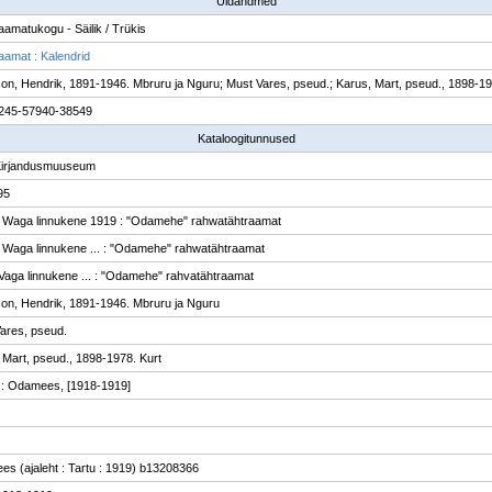
Üldandmed
raamatukogu - Säilik / Trükis
raamat : Kalendrid
n, Hendrik, 1891-1946. Mbruru ja Nguru; Must Vares, pseud.; Karus, Mart, pseud., 1898-1978
245-57940-38549
Kataloogitunnused
Kirjandusmuuseum
95
Waga linnukene 1919 : "Odamehe" rahwatähtraamat
Waga linnukene ... : "Odamehe" rahwatähtraamat
Vaga linnukene ... : "Odamehe" rahvatähtraamat
n, Hendrik, 1891-1946. Mbruru ja Nguru
ares, pseud.
 Mart, pseud., 1898-1978. Kurt
] : Odamees, [1918-1919]
s (ajaleht : Tartu : 1919) b13208366