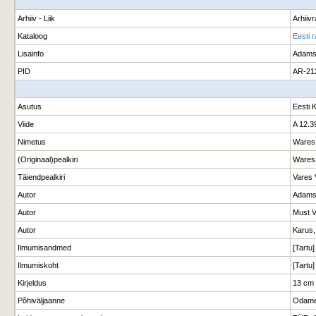
Arhiiv - Liik
Arhiiv
Kataloog
Eesti 
Lisainfo
Adamso
PID
AR-21
Asutus
Eesti 
Viide
A 12.3
Nimetus
Wares 
(Originaal)pealkiri
Wares 
Täiendpealkiri
Vares 
Autor
Adamso
Autor
Must V
Autor
Karus,
Ilmumisandmed
[Tartu
Ilmumiskoht
[Tartu]
Kirjeldus
13 cm
Põhiväljaanne
Odamee