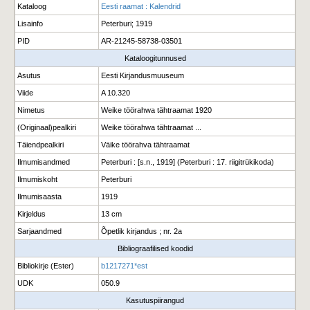
Kataloog
Eesti raamat : Kalendrid
Lisainfo
Peterburi; 1919
PID
AR-21245-58738-03501
Kataloogitunnused
Asutus
Eesti Kirjandusmuuseum
Viide
A 10.320
Nimetus
Weike töörahwa tähtraamat 1920
(Originaal)pealkiri
Weike töörahwa tähtraamat ...
Täiendpealkiri
Väike töörahva tähtraamat
Ilmumisandmed
Peterburi : [s.n., 1919] (Peterburi : 17. riigitrükikoda)
Ilmumiskoht
Peterburi
Ilmumisaasta
1919
Kirjeldus
13 cm
Sarjaandmed
Õpetlik kirjandus ; nr. 2a
Bibliograafilised koodid
Bibliokirje (Ester)
b1217271*est
UDK
050.9
Kasutuspiirangud