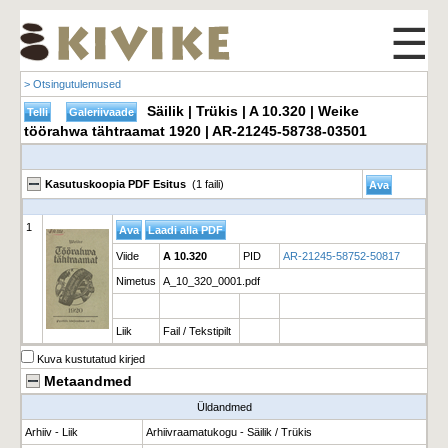
☰
> Otsingutulemused
Säilik | Trükis | A 10.320 | Weike
töörahwa tähtraamat 1920 | AR-21245-58738-03501
Kasutuskoopia PDF Esitus
(1 faili)
1
Viide
A 10.320
PID
AR-21245-58752-50817
Nimetus
A_10_320_0001.pdf
Liik
Fail / Tekstipilt
Kuva kustutatud kirjed
Metaandmed
Üldandmed
Arhiiv - Liik
Arhiivraamatukogu - Säilik / Trükis