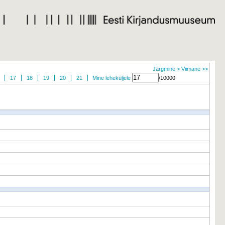
Järgmine >
Viimane >>
17
18
19
20
21
Mine leheküljele
/10000