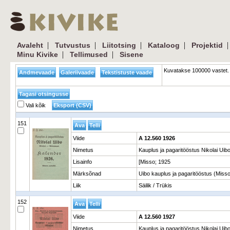
|
|
|
|
Avaleht
Tutvustus
Liitotsing
Kataloog
Projektid
|
|
Minu Kivike
Tellimused
Sisene
Kuvatakse 100000 vastet. 
Vali kõik
151
Viide
A 12.560 1926
Nimetus
Kauplus ja pagaritööstus Nikolai Uib
Lisainfo
[Misso; 1925
Märksõnad
Uibo kauplus ja pagaritööstus (Miss
Liik
Säilik / Trükis
152
Viide
A 12.560 1927
Nimetus
Kauplus ja pagaritööstus Nikolai Uib