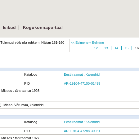
|
|
Isikud
Kogukonnaportaal
Tulemusi võib olla rohkem. Näitan 151-160
<< Esimene
< Eelmine
12
13
14
15
16
Kataloog
Eesti raamat : Kalendrid
PID
AR-19104-47100-01499
o Missos : tähtraamat 1926
o), Misso, Võrumaa, kalendrid
Kataloog
Eesti raamat : Kalendrid
PID
AR-19104-47288-30931
o Missos : tähtraamat 1927