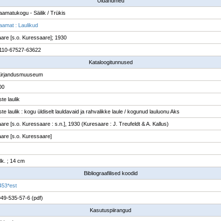
Üldandmed
raamatukogu - Säilik / Trükis
raamat : Laulikud
are [s.o. Kuressaare]; 1930
110-67527-63622
Kataloogitunnused
Kirjandusmuuseum
00
te laulik
te laulik : kogu üldiselt lauldavaid ja rahvalikke laule / kogunud lauluonu Aks
are [s.o. Kuressaare : s.n.], 1930 (Kuresaare : J. Treufeldt & A. Kallus)
are [s.o. Kuressaare]
 lk. ; 14 cm
Bibliograafilised koodid
453*est
49-535-57-6 (pdf)
Kasutuspiirangud