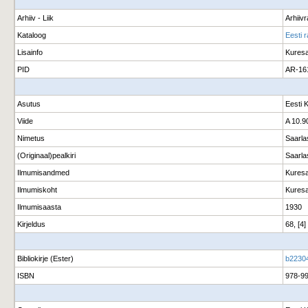
Arhiiv - Liik
Arhiiv
Kataloog
Eesti 
Lisainfo
Kuresa
PID
AR-16
Asutus
Eesti 
Viide
A 10.9
Nimetus
Saarlas
(Originaal)pealkiri
Saarlas
Ilmumisandmed
Kuresa
Ilmumiskoht
Kuresa
Ilmumisaasta
1930
Kirjeldus
68, [4]
Bibliokirje (Ester)
b2230
ISBN
978-99