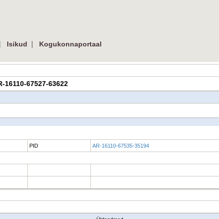
|
|
Isikud
Kogukonnaportaal
| AR-16110-67527-63622
PID
AR-16110-67535-35194