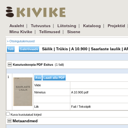
|
|
|
|
Avaleht
Tutvustus
Liitotsing
Kataloog
Projektid
|
|
Minu Kivike
Tellimused
Sisene
> Otsingutulemused
Säilik | Trükis | A 10.900 | Saarlaste laulik 
Kasutuskoopia PDF Esitus
(1 faili)
1
Viide
Nimetus
A 10.900.pdf
Liik
Fail / Tekstipilt
Kuva kustutatud kirjed
Metaandmed