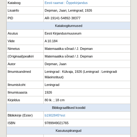
Kataloog
Eesti raamat : Õppekirjandus
Lisainfo
Depman, Jaan; Leningrad; 1926
PID
AR-19141-54892-38377
Kataloogitunnused
Asutus
Eesti Kirjandusmuuseum
Viide
A 10.184
Nimetus
Matemaatika sõnad / J. Depman
(Originaal)pealkiri
Matemaatika sõnad / J. Depman
Autor
Depman, Jaan
Ilmumisandmed
Leningrad : Külvaja, 1926 (Leningrad : Leningradi
Mäeinstituut)
Ilmumiskoht
Leningrad
Ilmumisaasta
1926
Kirjeldus
80 lk. ; 18 cm
Bibliograafilised koodid
Bibliokirje (Ester)
b1902845*est
ISBN
9789949021765
Kasutuspiirangud