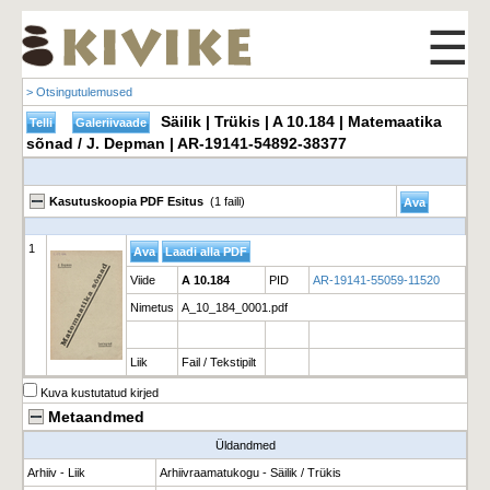
☰
> Otsingutulemused
Säilik | Trükis | A 10.184 | Matemaatika
sõnad / J. Depman | AR-19141-54892-38377
Kasutuskoopia PDF Esitus
(1 faili)
1
Viide
A 10.184
PID
AR-19141-55059-11520
Nimetus
A_10_184_0001.pdf
Liik
Fail / Tekstipilt
Kuva kustutatud kirjed
Metaandmed
Üldandmed
Arhiiv - Liik
Arhiivraamatukogu - Säilik / Trükis